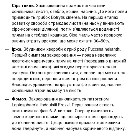
Сіра гниль.
Захворювання вражає всі частини
соняшника: листя, стебло, кошик, насіння. До його появи
призводить грибок Botrytis cinerea. На перших етапах
розвитку хвороби страждає листя (на ньому виникають
сіро-коричневі ділянки), потім з’являються водянисті
плями на стеблах і кошиках. Сіра гниль часто провокує
значну втрату врожаю, що може сягати 30–50%.
Іржа.
Збудником хвороби є гриб роду Puccinia helianthi.
Перший симптом захворювання — поява невеликих
жовто-помаранчевих плям на листі (переважно в нижній
частині соняшника), які згодом перетворюються на
пустули. Останні розкриваються, а спори, що містяться
всередині них, переносяться вітром на інші рослини.
Внаслідок ураження погіршується фотосинтез,
насіння
соняшника
втрачає масу та якість.
Фомоз.
Захворювання викликається патогеном
Leptosphaeria lindquistii Frezzi. Перші ознаки стають
помітними на фазі 6–8 листків. Спершу виникають
темно-коричневі плями, що поширюються і призводять
до в’янення листя. Дещо пізніше вражаються кошики —
вони тверднуть, а насіння набуває коричневого відтінку.