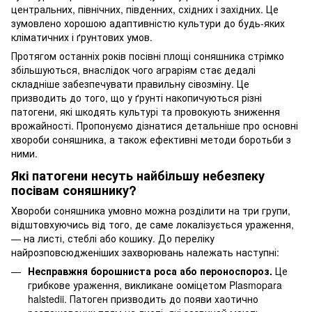
центральних, північних, південних, східних і західних. Це
зумовлено хорошою адаптивністю культури до будь-яких
кліматичних і ґрунтових умов.
Протягом останніх років посівні площі соняшника стрімко
збільшуються, внаслідок чого аграріям стає дедалі
складніше забезпечувати правильну сівозміну. Це
призводить до того, що у ґрунті накопичуються різні
патогени, які шкодять культурі та провокують зниження
врожайності. Пропонуємо дізнатися детальніше про основні
хвороби соняшника, а також ефективні методи боротьби з
ними.
Які патогени несуть найбільшу небезпеку
посівам соняшнику?
Хвороби соняшника умовно можна розділити на три групи,
відштовхуючись від того, де саме локалізується ураження,
— на листі, стеблі або кошику. До переліку
найрозповсюдженіших захворювань належать наступні:
Несправжня борошниста роса або пероноспороз.
Це
грибкове ураження, викликане ооміцетом Plasmopara
halstedii. Патоген призводить до появи хаотично