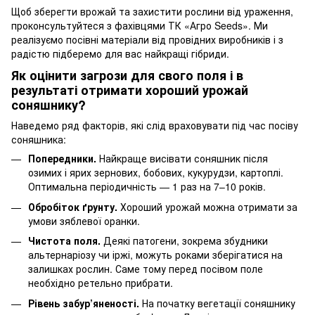
Щоб зберегти врожай та захистити рослини від ураження,
проконсультуйтеся з фахівцями
ТК «Агро Seeds»
. Ми
реалізуємо посівні матеріали від провідних виробників і з
радістю підберемо для вас найкращі гібриди.
Як оцінити загрози для свого поля і в
результаті отримати хороший урожай
соняшнику?
Наведемо ряд факторів, які слід враховувати під час посіву
соняшника:
Попередники.
Найкраще висівати соняшник після
озимих і ярих зернових, бобових, кукурудзи, картоплі.
Оптимальна періодичність — 1 раз на 7–10 років.
Обробіток ґрунту.
Хороший урожай можна отримати за
умови зяблевої оранки.
Чистота поля.
Деякі патогени, зокрема збудники
альтернаріозу чи іржі, можуть роками зберігатися на
залишках рослин. Саме тому перед посівом поле
необхідно ретельно прибрати.
Рівень забур’яненості.
На початку вегетації соняшнику