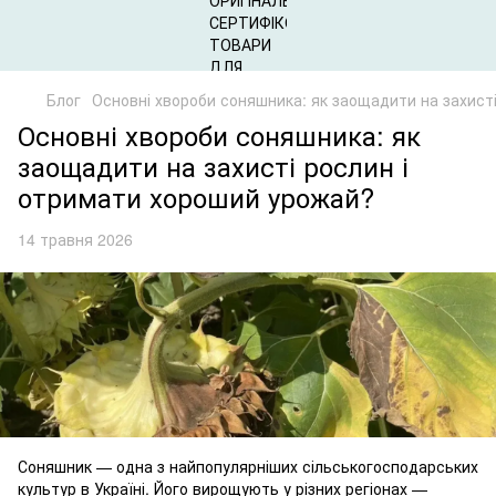
Блог
Основні хвороби соняшника: як заощадити на захист
Основні хвороби соняшника: як
заощадити на захисті рослин і
отримати хороший урожай?
14 травня 2026
Соняшник — одна з найпопулярніших сільськогосподарських
культур в Україні. Його вирощують у різних регіонах —