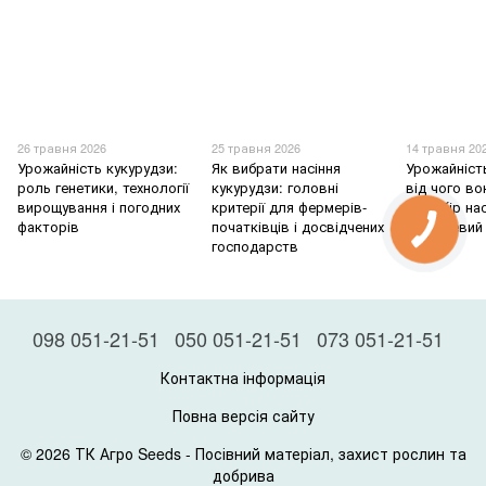
26 травня 2026
25 травня 2026
14 травня 20
Урожайність кукурудзи:
Як вибрати насіння
Урожайніст
роль генетики, технології
кукурудзи: головні
від чого во
вирощування і погодних
критерії для фермерів-
як вибір на
факторів
початківців і досвідчених
на кінцевий
господарств
098 051-21-51
050 051-21-51
073 051-21-51
Контактна інформація
Повна версія сайту
© 2026 ТК Агро Seeds -
Посівний матеріал, захист рослин та
добрива