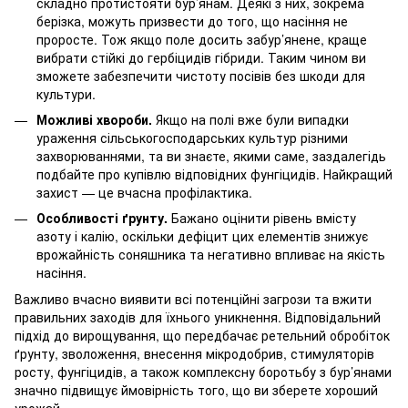
складно протистояти бур’янам. Деякі з них, зокрема
берізка, можуть призвести до того, що насіння не
проросте. Тож якщо поле досить забур’янене, краще
вибрати стійкі до гербіцидів гібриди. Таким чином ви
зможете забезпечити чистоту посівів без шкоди для
культури.
Можливі хвороби.
Якщо на полі вже були випадки
ураження сільськогосподарських культур різними
захворюваннями, та ви знаєте, якими саме, заздалегідь
подбайте про купівлю відповідних фунгіцидів. Найкращий
захист — це вчасна профілактика.
Особливості ґрунту.
Бажано оцінити рівень вмісту
азоту і калію, оскільки дефіцит цих елементів знижує
врожайність соняшника та негативно впливає на якість
насіння.
Важливо вчасно виявити всі потенційні загрози та вжити
правильних заходів для їхнього уникнення. Відповідальний
підхід до вирощування, що передбачає ретельний обробіток
ґрунту, зволоження, внесення мікродобрив, стимуляторів
росту, фунгіцидів, а також комплексну боротьбу з бур’янами
значно підвищує ймовірність того, що ви зберете хороший
урожай.