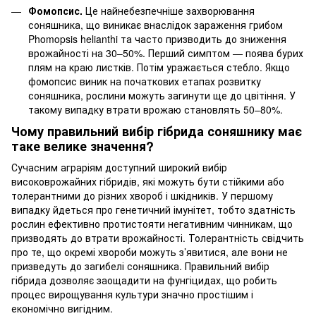
Фомопсис.
Це найнебезпечніше захворювання
соняшника, що виникає внаслідок зараження грибом
Phomopsis helianthi та часто призводить до зниження
врожайності на 30–50%. Перший симптом — поява бурих
плям на краю листків. Потім уражається стебло. Якщо
фомопсис виник на початкових етапах розвитку
соняшника, рослини можуть загинути ще до цвітіння. У
такому випадку втрати врожаю становлять 50–80%.
Чому правильний вибір гібрида соняшнику має
таке велике значення?
Сучасним аграріям доступний широкий вибір
високоврожайних гібридів, які можуть бути стійкими або
толерантними до різних хвороб і шкідників. У першому
випадку йдеться про генетичний імунітет, тобто здатність
рослин ефективно протистояти негативним чинникам, що
призводять до втрати врожайності. Толерантність свідчить
про те, що окремі хвороби можуть з’явитися, але вони не
призведуть до загибелі соняшника. Правильний вибір
гібрида дозволяє заощадити на фунгіцидах, що робить
процес вирощування культури значно простішим і
економічно вигідним.