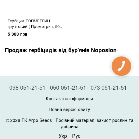
Гербіцид ТОПМЕТРИН
ґрунтовий ( Прометрин, 500
г/л) Упаковка -20 л
5 383 грн
Продаж гербіцидів від бурʼянів Noposion
098 051-21-51
050 051-21-51
073 051-21-51
Контактна інформація
Повна версія сайту
© 2026 ТК Агро Seeds -
Посівний матеріал, захист рослин та
добрива
Укр
Рус