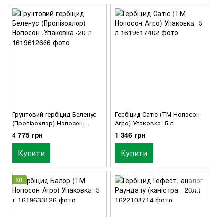
Ґрунтовий гербіцид Беленус
Гербіцид Сатіс (ТМ Нопосон-
(Пропізохлор) Нопосон
Агро) Упаковка -5 л
,Упаковка -20 л
4 775 грн
1 346 грн
Купити
Купити
ХІТ