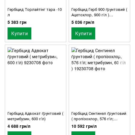
Гербіцид Торлайтінг тара -10
Гербіцид Герб 900 ґрунтовий (
л
Ацетохлор, 900 г/л )
Упаковка -20 л
5 383 грн
5 036 грн/л
Купити
Купити
Гербіцид Адвокат ґрунтовий (
Гербіцид Сентинел ґрунтовий
метрибузин, 600 г/л)
( пропізохлор, 576 г/л;
метрибузин, 60 г/л )
4 688 грн/л
10 592 грн/л