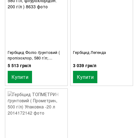
Гербіцид Фоліо ґрунтовий (
Гербіцид Легенда
пропізохлор, 580 г/л;
флурохлорідон, 200 г/л )
5 513 грн/л
3 039 грн/л
Купити
Купити