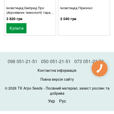
Інсектицид Еміприд Про
Інсектицид Піризокс
(Агрохімічні технології) тара 5
л
3 820 грн
2 040 грн
Купити
098 051-21-51
050 051-21-51
073 051-21-51
Контактна інформація
Повна версія сайту
© 2026 ТК Агро Seeds -
Посівний матеріал, захист рослин та
добрива
Укр
Рус