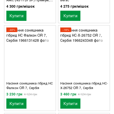
Сербія
4 300 грн/мішок
4 275 грн/мішок
Купити
Купити
−22%
−16%
Насіння соняшника гібрид НС
Насіння соняшника гібрид НС-
Фалкон OR 7, Сербія
Х-26752 OR 7, Сербія
3 230 грн
3 460 грн
4 124 грн
4 124 грн
Купити
Купити