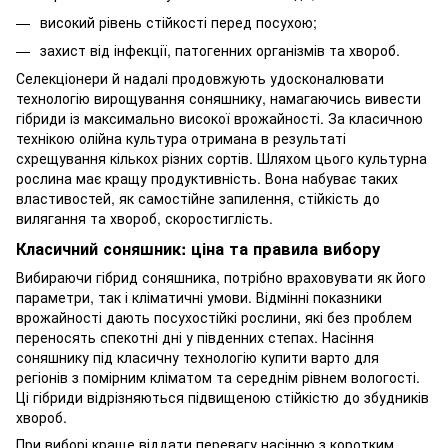
високий рівень стійкості перед посухою;
захист від інфекції, патогенних організмів та хвороб.
Селекціонери й надалі продовжують удосконалювати
технологію вирощування соняшнику, намагаючись вивести
гібриди із максимально високої врожайності. За класичною
технікою олійна культура отримана в результаті
схрещування кількох різних сортів. Шляхом цього культурна
рослина має кращу продуктивність. Вона набуває таких
властивостей, як самостійне запилення, стійкість до
вилягання та хвороб, скоростиглість.
Класичний соняшник: ціна та правила вибору
Вибираючи гібрид соняшника, потрібно враховувати як його
параметри, так і кліматичні умови. Відмінні показники
врожайності дають посухостійкі рослини, які без проблем
переносять спекотні дні у південних степах. Насіння
соняшнику під класичну технологію купити варто для
регіонів з помірним кліматом та середнім рівнем вологості.
Ці гібриди відрізняються підвищеною стійкістю до збудників
хвороб.
При виборі краще віддати перевагу насінню з коротким