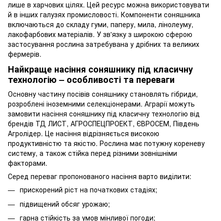
лише в харчових цілях. Цей ресурс можна використовувати
й в інших галузях промисловості. Компоненти соняшника
включаються до складу гуми, паперу, мила, лінолеуму,
лакофарбових матеріалів. У зв'язку з широкою сферою
застосування рослина затребувана у дрібних та великих
фермерів.
Найкраще насіння соняшнику під класичну
технологію – особливості та переваги
Основну частину посівів соняшнику становлять гібриди,
розроблені іноземними селекціонерами. Аграрії можуть
замовити насіння соняшнику під класичну технологію від
брендів ТД ЛИСТ, АГРОСПЕЦПРОЕКТ, ЄВРОСЕМ, Південь
Агролідер. Це
насіння
відрізняється високою
продуктивністю та якістю. Рослина має потужну кореневу
систему, а також стійка перед різними зовнішніми
факторами.
Серед переваг пропонованого насіння варто виділити:
прискорений ріст на початкових стадіях;
підвищений обсяг урожаю;
гарна стійкість за умов мінливої погоди;