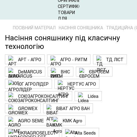
ПОСІВНИЙ МАТЕРІАЛ
НАСІННЯ СОНЯШНИКА
ТРАДИЦІЙНА (C
Насіння соняшнику під класичну
технологію
АРТ - АГРО
АГРО - РИТМ
ТД ЛІСТ
DeMARCUS
ВНІС
ЄВРОСЕМ
ЮГ АГРОЛІДЕР
НЕРТУС АГРО
СОЮЗАГРОКОНСАЛТИНГ
Lidea
GROWEX
ВІВАТ АГРО ВАН
AGRO SEME
KMK Agro
UKRAGROSELECT
Alta Seeds