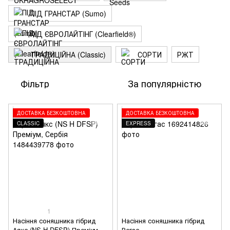
ПІД ГРАНСТАР (Sumo)
ПІД ЄВРОЛАЙТІНГ (Clearfield®)
ТРАДИЦІЙНА (Classic)
СОРТИ
РЖТ
Фільтр
За популярністю
ДОСТАВКА БЕЗКОШТОВНА
ДОСТАВКА БЕЗКОШТОВНА
CLASSIC
EXPRESS
1
Насіння соняшника гібрид
Насіння соняшника гібрид
Аякс (NS H DFSP) Преміум,
Вегас