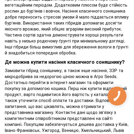
вегетаційним періодом. Додатковим плюсом буде стійкість
рослин до бур'янів і вовчок. Насіння класичного соняшника
добре переносить стресові умови й мало піддається впливу
бур'янів. Використання таких гібридів допомагає досягти
якісного врожаю, який обіцяє аграріям високий прибуток.
Частина сортів здатна демонструвати хороші результати
навіть у низько родючому ґрунті при мінімальному догляді.
Інші гібриди більш вимогливі для збереження вологи в ґрунті
й знадобиться попередня обробка.
Де можна купити насіння класичного соняшнику?
Замовити гібрид соняшнику, а також інше насіння,
ЗЗР
та
мікродобрива
за недорогою ціною можна в Агро Seeds.
Достатньо перейти в інтернет-магазин та оформити
покупку за допомогою кошика. Перш ніж купити відповідний
продукт, варто подивитися його вартість у каталозі, а
також уточнити спосіб оплати та доставки. Відповіді на
запитання, що вас цікавлять, можна отримати у
представника магазину. Контактні дані щодо зв'язку з
компетентним співробітником представлені на сайті
компанії. Покупцям забезпечується дешева доставка у Київ,
Івано-Франківськ, Ужгород, Вінницю, Хмельницький, Львів