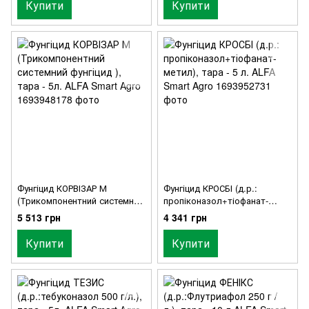
Купити
Купити
Фунгіцид КОРВІЗАР М
Фунгіцид КРОСБІ (д.р.:
(Трикомпонентний системний
пропіконазол+тіофанат-
фунгіцид ), тара - 5л. ALFA
метил), тара - 5 л. ALFA
5 513 грн
4 341 грн
Smart Agro
Smart Agro
Купити
Купити