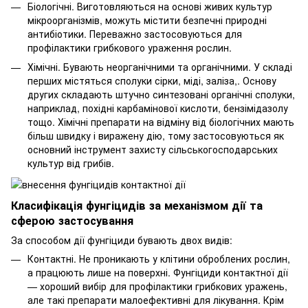
Біологічні. Виготовляються на основі живих культур
мікроорганізмів, можуть містити безпечні природні
антибіотики. Переважно застосовуються для
профілактики грибкового ураження рослин.
Хімічні. Бувають неорганічними та органічними. У складі
перших містяться сполуки сірки, міді, заліза,. Основу
других складають штучно синтезовані органічні сполуки,
наприклад, похідні карбамінової кислоти, бензімідазолу
тощо. Хімічні препарати на відміну від біологічних мають
більш швидку і виражену дію, тому застосовуються як
основний інструмент захисту сільськогосподарських
культур від грибів.
Класифікація фунгіцидів за механізмом дії та
сферою застосування
За способом дії фунгіциди бувають двох видів:
Контактні. Не проникають у клітини оброблених рослин,
а працюють лише на поверхні. Фунгіциди контактної дії
— хороший вибір для профілактики грибкових уражень,
але такі препарати малоефективні для лікування. Крім