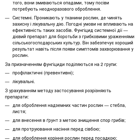
того, вони змиваються опадами, тому посіви
потребують неодноразового оброблення.
Системні. Проникають у тканини рослин, де чинять
захисну і лікувальну дію. Погодні умови не впливають на
ефективність таких засобів. Фунгіцид системної дії —
дієвий препарат для боротьби з грибковими ураженнями
сільськогосподарських культур. Він забезпечує хороший
результат навіть після появи симптомів захворювання у
рослин.
За призначенням фунгіциди поділяються на 2 групи:
профілактичні (превентивні);
лікувальні.
З урахуванням методу застосування розрізняють
препарати:
для оброблення надземних частин рослин — стебла,
листя;
для внесення в ґрунт з метою знищення спор грибів;
для протруювання насіння перед сівбою;
для оброблення коріння рослин перед посадкою;