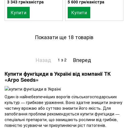
3 343 грн/каністра
5 600 грн/каністра
Купити
Купити
Показати ще 18 товарів
Назад
Вперед
1
з 2
Купити фунгіциди в Україні від компанії ТК
«Агро Seeds»
Один із найнебезпечніших ворогів сільськогосподарських
культур — грибкове ураження. Воно здатне знищити значну
частину врожаю або суттєво знизити його якість. Для
запобігання проблемі рекомендується купити фунгіциди —
спеціальні препарати, що захищають рослини від грибків,
повністю усуваючи чи призупиняючи ріст патогенів.