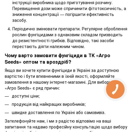
інструкції виробника щодо приготування розчину.
Перевищення дози може спричинити фітотоксичність, а
зниження концентрації — погіршити ефективність
засобу.
Періодично змінювати препарати. Регулярне оброблення
рослин фунгіцидами з однаковим складом призводить
до резистентності грибків. Відповідно, такі засоби
перестають діяти належним чином.
Чому варто замовити фунгіциди в ТК «Агро
Seeds» оптом та вроздріб?
Якщо ви хочете купити фунгіциди в Україні за доступною
вартістю і бути впевненими в їхній якості, оформляйте
замовлення в нашому інтернет-магазині. Для вибору
ТК
«Агро Seeds»
є ряд причин:
доступні ціни;
продукція від найкращих виробників;
швидке доставлення по Україні або самовивіз.
Зателефонуйте нам, і ми з радістю відповімо на ваші
запитання та надамо професійну консультацію щодо вибору