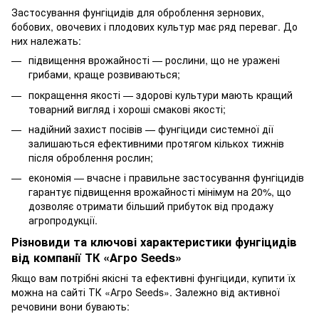
Застосування фунгіцидів для оброблення зернових,
бобових, овочевих і плодових культур має ряд переваг. До
них належать:
підвищення врожайності — рослини, що не уражені
грибами, краще розвиваються;
покращення якості — здорові культури мають кращий
товарний вигляд і хороші смакові якості;
надійний захист посівів — фунгіциди системної дії
залишаються ефективними протягом кількох тижнів
після оброблення рослин;
економія — вчасне і правильне застосування фунгіцидів
гарантує підвищення врожайності мінімум на 20%, що
дозволяє отримати більший прибуток від продажу
агропродукції.
Різновиди та ключові характеристики фунгіцидів
від компанії ТК «Агро Seeds»
Якщо вам потрібні якісні та ефективні фунгіциди, купити їх
можна на сайті ТК «Агро Seeds». Залежно від активної
речовини вони бувають: