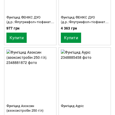
Фунгіцид ФЕНІКС ДУО
Фунгіцид ФЕНІКС ДУО
(д.р.:Флутриафол+тіофанат-
(д.р.:Флутриафол+тіофанат-
метил), , тара - 1л. ALFA
метил), тара - 5л. ALFA Smart
977 грн
4 363 грн
Smart Agro
Agro
Купити
Купити
Фунгіцид Азоксин
Фунгіцид Ауріс
(азоксистробін 250 г/л)