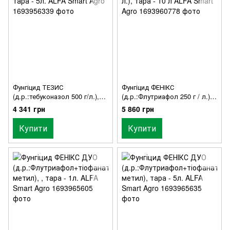
Фунгіцид ТЕЗИС
Фунгіцид ФЕНІКС
(д.р.:тебуконазол 500 г/л.),
(д.р.:Флутриафол 250 г / л.),
тара - 5л. ALFA Smart Agro
тара - 10 л ALFA Smart Agro
4 341 грн
5 860 грн
Купити
Купити