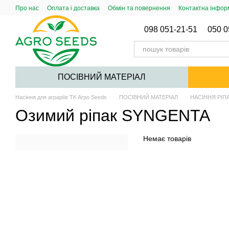
Перейти до основного контенту
Про нас
Оплата і доставка
Обмін та повернення
Контактна інфор
Публічний договір (Оферта)
098 051-21-51
050 0
ПОСІВНИЙ МАТЕРІАЛ
Насіння для аграріїв ТК Агро Seeds
ПОСІВНИЙ МАТЕРІАЛ
НАСІННЯ РІП
Озимий ріпак SYNGENTA
Немає товарів