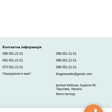
Контактна інформація
098 051-21-51
098 051-21-51
050 051-21-51
098 051-21-51
073 051-21-51
098 051-21-51
tkagroseeds@gmail.com
Передзвонити вам?
вулиця Київська, будинок 96,
Тарасівка, Україна
Мапа проїзду