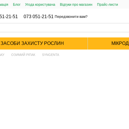
мація
Блог
Угода користувача
Відгуки про магазин
Прайс-листи
51-21-51
073 051-21-51
Передзвонити вам?
ЗАСОБИ ЗАХИСТУ РОСЛИН
МІКРО
АКУ
ОЗИМИЙ РІПАК
SYNGENTA