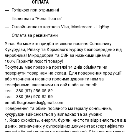
ОПЛАТА
Готівкою при отриманні
Післяплата "Нова Пошта"
Онлайн-оплата карткою Visa, Mastercard - LiqPay
Оплата за реквізитами
У нас Ви можете придбати якісне насіння Соняшнику,
Кукурудзи, Ріпаку та Кормового Буряку безпосередньо від
виробника! Мікродобрив та СЗР за низькими цінами!
100% Гарантія якості товару!
Покупець має право на протязі 14 днів обміняти чи
повернути товар нам на склад. Для повернення продукції
або уточнення нюансів просимо дзвонити нам за
телефонами, вказаними на сайті або на emeil:
тел. +380 (97) 256-05-82
тел. +380 (66) 970-62-99
email: tkagroseeds@gmail.com
Повернення та обмін посівного матеріалу соняшника,
кукурудзи здійснюється у випадках та за умови:
1. Якщо схожість, енергія, бур'ян, чистота відрізняються від
даних, зазначених у супровідних документах (сертифікатах
якості або свідоцтвах на партію насіння). Відхилення мають