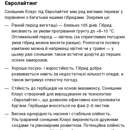
Євролайтинг
Соняшник Клаус під Євролайтінг має ряд вагомих переваг у
порівнянні з багатьма іншими гібридами. Зокрема це:
Ранній період вегетації — близько 105 днів. Гібрид
висівають за умови прогрівання ґрунту до +8–10 °C.
Оптимальний період — квітень (за сприятливих погодних
умов гібрид можна висіяти раніше). Розпочати посівну
кампанію можна й наприкінці квітня чи у травні — у
цьому разі соняшник також встигне дозріти до перших
осінніх заморозків.
Хороша посухо- і жаростійкість. Гібрид добре
розвивається навіть за недостатньої кількості опадів, а
також витримує спекотну погоду.
Стійкість до гербіцидів на основі імазамоксу. Соняшник
Клаус створений для вирощування за технологією
«Євролайтінг», що дозволяє ефективно контролювати
бур’яни. Гербіциди вносяться на фазі 2–6 листків.
Висока однорідність насіння і стабільна олійність.
Ультраранній соняшник Клаус вирізняється дружніми
сходами та рівномірним розвитком. Потенційна олійність