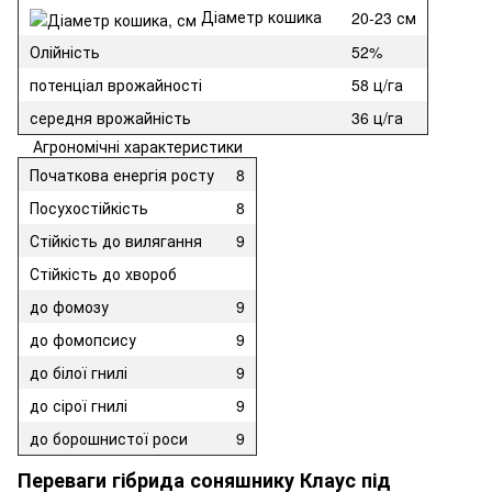
Діаметр кошика
20-23 см
Олійність
52%
потенціал врожайності
58 ц/га
середня врожайність
36 ц/га
Агрономічні характеристики
Початкова енергія росту
8
Посухостійкість
8
Стійкість до вилягання
9
Стійкість до хвороб
до фомозу
9
до фомопсису
9
до білої гнилі
9
до сірої гнилі
9
до борошнистої роси
9
Переваги гібрида соняшнику Клаус під