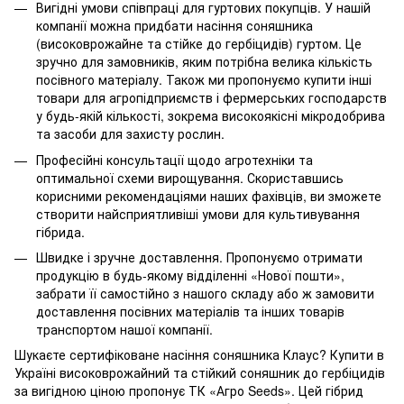
Вигідні умови співпраці для гуртових покупців. У нашій
компанії можна придбати насіння соняшника
(високоврожайне та стійке до гербіцидів) гуртом. Це
зручно для замовників, яким потрібна велика кількість
посівного матеріалу. Також ми пропонуємо купити інші
товари для агропідприємств і фермерських господарств
у будь-якій кількості, зокрема високоякісні мікродобрива
та засоби для захисту рослин.
Професійні консультації щодо агротехніки та
оптимальної схеми вирощування. Скориставшись
корисними рекомендаціями наших фахівців, ви зможете
створити найсприятливіші умови для культивування
гібрида.
Швидке і зручне доставлення. Пропонуємо отримати
продукцію в будь-якому відділенні «Нової пошти»,
забрати її самостійно з нашого складу або ж замовити
доставлення посівних матеріалів та інших товарів
транспортом нашої компанії.
Шукаєте сертифіковане насіння соняшника Клаус? Купити в
Україні високоврожайний та стійкий соняшник до гербіцидів
за вигідною ціною пропонує ТК «Агро Seeds». Цей гібрид