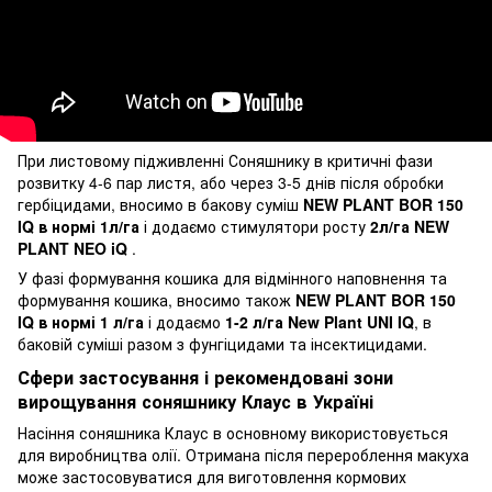
При листовому підживленні Соняшнику в критичні фази
розвитку 4-6 пар листя, або через 3-5 днів після обробки
гербіцидами, вносимо в бакову суміш
NEW PLANT BOR 150
IQ в нормі 1л/га
і додаємо стимулятори росту
2л/га NEW
PLANT NEO iQ
.
У фазі формування кошика для відмінного наповнення та
формування кошика, вносимо також
NEW PLANT BOR 150
IQ в нормі 1 л/га
і додаємо
1-2 л/га New Plant UNI IQ
, в
баковій суміші разом з фунгіцидами та інсектицидами.
Сфери застосування і рекомендовані зони
вирощування соняшнику Клаус в Україні
Насіння соняшника Клаус в основному використовується
для виробництва олії. Отримана після перероблення макуха
може застосовуватися для виготовлення кормових