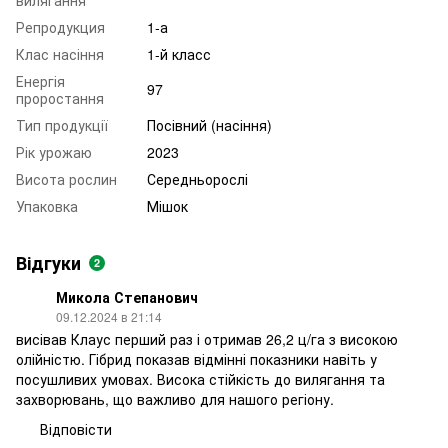
вилягання
Репродукция
1-а
Клас насіння
1-й класс
Енергія
97
проростання
Тип продукції
Посівний (насіння)
Рік урожаю
2023
Висота рослин
Середньорослі
Упаковка
Мішок
Відгуки
2
Микола Степанович
09.12.2024 в 21:14
висівав Клаус перший раз і отримав 26,2 ц/га з високою
олійністю. Гібрид показав відмінні показники навіть у
посушливих умовах. Висока стійкість до вилягання та
захворювань, що важливо для нашого регіону.
Відповісти