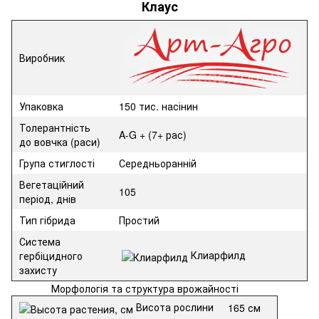
Клаус
Виробник
Упаковка
150 тис. насінин
Толерант­ність
A-G + (7+ рас)
до вовчка (раси)
Група стиглості
Середньоранній
Вегетаційний
105
період, днів
Тип гібрида
Простий
Система
Клиарфилд
гербіцидного
захисту
Морфологія та структура врожайності
Висота рослини
165 см