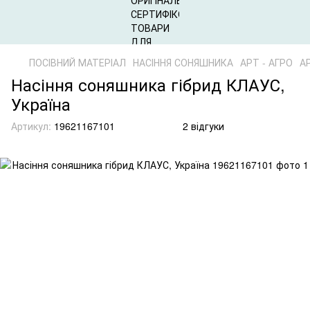
ПОСІВНИЙ МАТЕРІАЛ
НАСІННЯ СОНЯШНИКА
АРТ - АГРО
АР
Насіння соняшника гібрид КЛАУС,
Україна
Артикул:
19621167101
2 відгуки