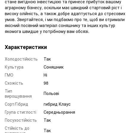
стане вигідною інвестицією та принесе прибуток вашому
аграрному бізнесу, оскільки має швидкий стартовий ріст і
високу олійність, а також добре адаптується до стресових
умов. Звертайтеся, і ми подбаємо про те, щоб ви отримали
якісний
посівний матеріал соняшнику
та інших культур
якомога швидше у потрібному вам обсязі.
Характеристики
Холодостійкість
Так
Культура
Соняшник
ГМО
Ні
Схожість
98
Тип
Польові
вирощування
Сорт/Гібрид
гибрид Клаус
Група стиглості
Середньорання
Посухостійкість
Так
Стійкість до
Так