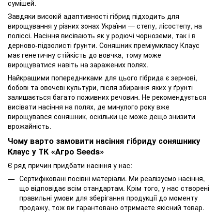
сумішей.
Завдяки високій адаптивності гібрид підходить для
вирощування у різних зонах України — степу, лісостепу, на
поліссі. Насіння висівають як у родючі чорноземи, так і в
дерново-підзолисті ґрунти. Соняшник преміумкласу Клаус
має генетичну стійкість до вовчка, тому може
вирощуватися навіть на заражених полях.
Найкращими попередниками для цього гібрида є зернові,
бобові та овочеві культури, після збирання яких у ґрунті
залишається багато поживних речовин. Не рекомендується
висівати насіння на полях, де минулого року вже
вирощувався соняшник, оскільки це може дещо знизити
врожайність.
Чому варто замовити насіння гібриду соняшнику
Клаус у ТК «Агро Seeds»
Є ряд причин придбати насіння у нас:
Сертифіковані посівні матеріали. Ми реалізуємо насіння,
що відповідає всім стандартам. Крім того, у нас створені
правильні умови для зберігання продукції до моменту
продажу, тож ви гарантовано отримаєте якісний товар.