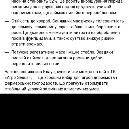
насіння становить 52%. Це робить вирощування гібрида
вигідним для аграріїв, які надалі продають урожай
підприємствам, що займаються його переробленням.
Стійкість до хвороб. Соняшник має високу толерантність
до фомозу, фомопсису, сірої та білої гнилі, борошнистої
роси. Це дозволяє мінімізувати витрати на оброблення
посівів фунгіцидами, а також суттєво знижує ризики
втрати врожаю.
Потужна вегетативна маса і міцне стебло. Завдяки
високій стійкості до вилягання рослини добре
переносять сильні вітри.
Насіння соняшника Клаус, купити яке можна на сайті ТК
«Агро Seeds», — це хороший вибір для агропідприємств і
фермерських господарств, що прагнуть отримувати
стабільний урожай за змінних кліматичних умов.