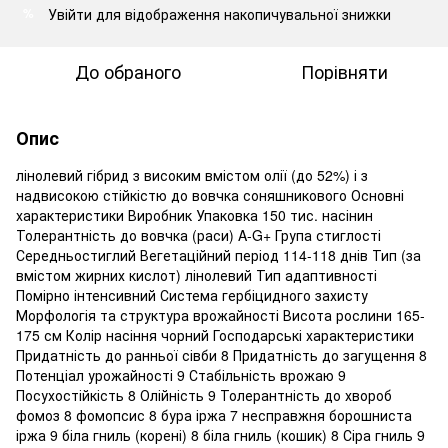
Увійти
для відображення накопичувальної знижки
%
До обраного
Порівняти
Опис
лінолевий гібрид з високим вмістом олії (до 52%) і з
надвисокою стійкістю до вовчка соняшникового Основні
характеристики Виробник Упаковка 150 тис. насінин
Толерант­ність до вовчка (раси) A-G+ Група стиглості
Середньостиглий Вегетаційний період 114-118 днів Тип (за
вмістом жирних кислот) лінолевий Тип адаптивності
Помірно інтенсивний Система гербіцидного захисту
Морфологія та структура врожайності Висота рослини 165-
175 см Колір насіння чорний Господарські характеристики
Придатність до ранньої сівби 8 Придатність до загущення 8
Потенціал урожайності 9 Стабільність врожаю 9
Посухостійкість 8 Олійність 9 Толерантність до хвороб
фомоз 8 фомопсис 8 бура іржа 7 несправжня борошниста
іржа 9 біла гниль (корені) 8 біла гниль (кошик) 8 Сіра гниль 9