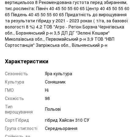
вертицильооз 8 Рекомендована густота перед збиранням,
тис.рослин/га: Північ 40 45 50 55 60 65 Центр 40 45 50 55 60
65 Південь 40 45 50 55 60 65 Придатність до вирощування
та результати гібриду у 2021 - 2023 роках ( т/га, за базової
вологості 8 %) 4,2 ТОВ "Агро - Регіон Борзна Чернігівська
обл., Борзнянський р-н 3,5 ДП ДГ "Зелені Кошари"
Миколаївська обл., Первомайський р-н 3,9 ТОВ "НВП
Сортостанція" Запріжська обл., Вільнянський р-н
Характеристики
Сезонність
Яра культура
Культура
Соняшник
ГМО
Ні
Схожість
98
Тип
Польові
вирощування
Сорт/Гібрид
гібрид Хайсан 310 СУ
Група стиглості
Середньорання
Стійкість до