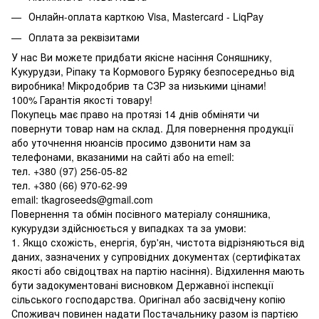
Онлайн-оплата карткою Visa, Mastercard - LiqPay
Оплата за реквізитами
У нас Ви можете придбати якісне насіння Соняшнику,
Кукурудзи, Ріпаку та Кормового Буряку безпосередньо від
виробника! Мікродобрив та СЗР за низькими цінами!
100% Гарантія якості товару!
Покупець має право на протязі 14 днів обміняти чи
повернути товар нам на склад. Для повернення продукції
або уточнення нюансів просимо дзвонити нам за
телефонами, вказаними на сайті або на emeil:
тел. +380 (97) 256-05-82
тел. +380 (66) 970-62-99
email: tkagroseeds@gmail.com
Повернення та обмін посівного матеріалу соняшника,
кукурудзи здійснюється у випадках та за умови:
1. Якщо схожість, енергія, бур'ян, чистота відрізняються від
даних, зазначених у супровідних документах (сертифікатах
якості або свідоцтвах на партію насіння). Відхилення мають
бути задокументовані висновком Державної інспекції
сільського господарства. Оригінал або засвідчену копію
Споживач повинен надати Постачальнику разом із партією