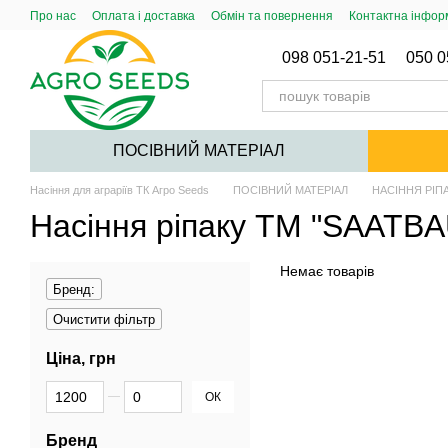
Перейти до основного контенту
Про нас
Оплата і доставка
Обмін та повернення
Контактна інфор
Публічний договір (Оферта)
098 051-21-51
050 0
ПОСІВНИЙ МАТЕРІАЛ
Насіння для аграріїв ТК Агро Seeds
ПОСІВНИЙ МАТЕРІАЛ
НАСІННЯ РІП
Насіння ріпаку ТМ "SAATBA
Немає товарів
Бренд:
Очистити фільтр
Ціна, грн
Від Ціна, грн
До Ціна, грн
ОК
Бренд