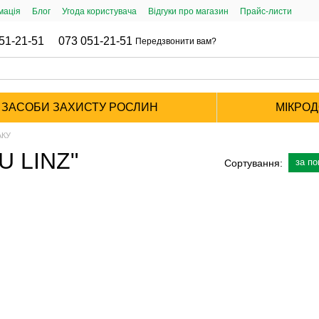
мація
Блог
Угода користувача
Відгуки про магазин
Прайс-листи
51-21-51
073 051-21-51
Передзвонити вам?
ЗАСОБИ ЗАХИСТУ РОСЛИН
МІКРО
АКУ
U LINZ"
за п
Сортування: