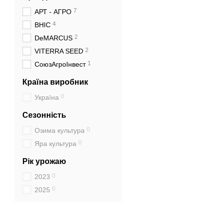
7
АРТ - АГРО
4
ВНІС
2
DeMARCUS
2
VITERRA SEED
1
СоюзАгроІнвест
Країна виробник
0
Україна
Сезонність
0
Озима культура
0
Яра культура
Рік урожаю
0
2023
0
2025