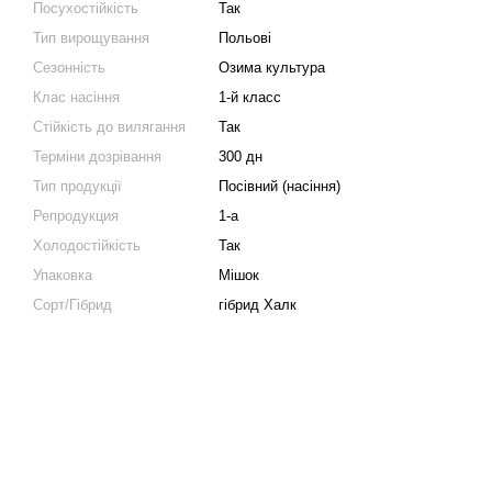
Посухостійкість
Так
Тип вирощування
Польові
Сезонність
Озима культура
Клас насіння
1-й класс
Стійкість до вилягання
Так
Терміни дозрівання
300 дн
Тип продукції
Посівний (насіння)
Репродукция
1-а
Холодостійкість
Так
Упаковка
Мішок
Сорт/Гібрид
гібрид Халк