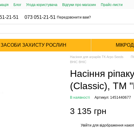
мація
Блог
Угода користувача
Відгуки про магазин
Прайс-листи
51-21-51
073 051-21-51
Передзвонити вам?
ЗАСОБИ ЗАХИСТУ РОСЛИН
МІКРО
Насіння для аграріїв ТК Агро Seeds
П
ВНІС ВНІС
Насіння ріпак
(Classic), ТМ 
В наявності
Артикул: 1451440677
3 135 грн
Увійти
для відображення накоп
%