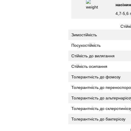
насінин
4,7-5,6 
Стійк
Зимостійкість
Посухостійкість
Стійкість до вилягання
Стійкість осипання
Толерантність до фомозу
Толерантність до переноспоро
Толерантність до альтернаріоз
Толерантність до склеротиніоз
Толерантність до бактеріозу