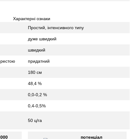
Характерні ознаки
Простий, інтенсивного типу
дуже швидкий
швидкий
 перестою
придатний
180 см
48,4 %
0,0-0,2 %
0,4-0,5%
50 ц/га
1000
потенціал