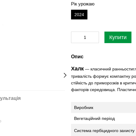
Рік урожаю
2024
Купити
Опис
Халк
— класичний ранньостигл
тривалість формує компактну ро
стійкість до приморозків в крити
факторів середовища. Пластичн
ультація
Виробник
Вегетаційний період
ю
Система гербіцидного захисту