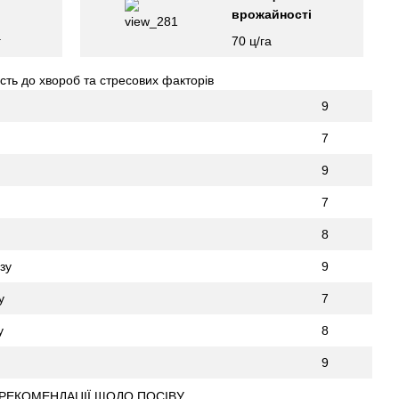
врожайності
г
70 ц/га
ість до хвороб та стресових факторів
9
7
9
7
8
зу
9
у
7
у
8
9
РЕКОМЕНДАЦІЇ ЩОДО ПОСІВУ