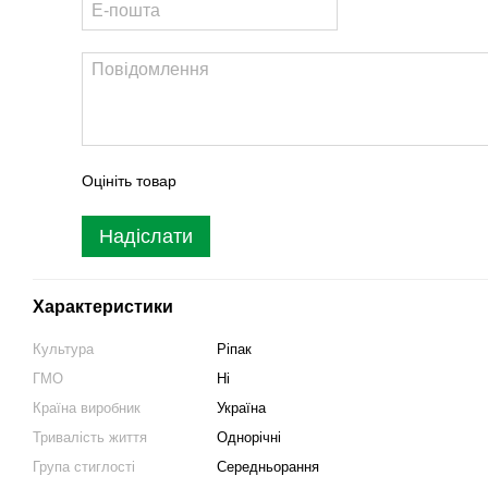
Оцініть товар
Надіслати
Характеристики
Культура
Ріпак
ГМО
Ні
Країна виробник
Україна
Тривалість життя
Однорічні
Група стиглості
Середньорання