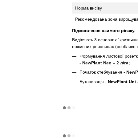
Норма висіву
Рекомендована зона вирощув
Підживлення озимого ріпаку.
Виділяють 3 основних “критичних
поживних речовинах (особливо 
Формування листової розетк
-
NewPlant Neo – 2 л/га;
Початок стеблування -
NewPl
Бутонизація -
NewPlant Uni 