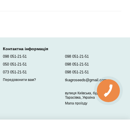
Контактна інформація
098 051-21-51
098 051-21-51
050 051-21-51
098 051-21-51
073 051-21-51
098 051-21-51
tkagroseeds@gmail.com
Передзвонити вам?
вулиця Київська, будинок 96,
Тарасівка, Україна
Мапа проїзду