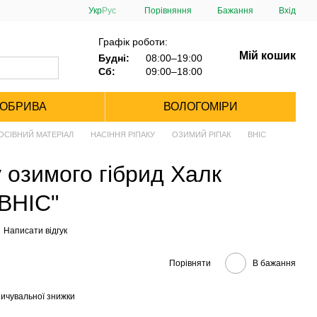
Порівняння
Укр
Рус
Бажання
Вхід
Графік роботи:
Мій кошик
Будні:
08:00–19:00
Сб:
09:00–18:00
ДОБРИВА
ВОЛОГОМІРИ
ОСІВНИЙ МАТЕРІАЛ
НАСІННЯ РІПАКУ
ОЗИМИЙ РІПАК
ВНІС
у озимого гібрид Халк
"ВНІС"
Написати відгук
Порівняти
В бажання
ичувальної знижки