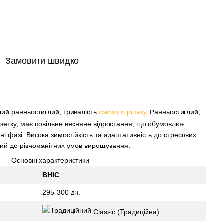
Замовити швидко
ий ранньостиглий, тривалість
озимого ріпаку
. Ранньостиглий,
зетку, має повільне весняне відростання, що обумовлює
чні фазі. Висока зимостійкість та адаптативність до стресових
ий до різноманітних умов вирощування.
Основні характеристики
ВНІС
295-300 дн.
Classic (Традиційна)