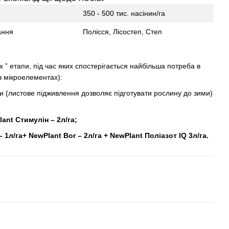
350 - 500 тис. насінин/га
ання
Полісся, Лісостеп, Степ
 ” етапи, під час яких спостерігається найбільша потреба в
в мікроелементах):
и (листове підживлення дозволяє підготувати рослину до зими)
ant Стимулін – 2л/га;
– 1л/га+ NewPlant Bor – 2л/га + NewPlant Поліазот IQ 3л/га.