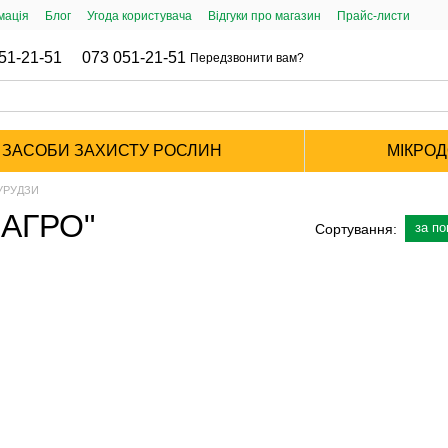
мація
Блог
Угода користувача
Відгуки про магазин
Прайс-листи
51-21-51
073 051-21-51
Передзвонити вам?
ЗАСОБИ ЗАХИСТУ РОСЛИН
МІКРО
УРУДЗИ
-АГРО"
за п
Сортування: