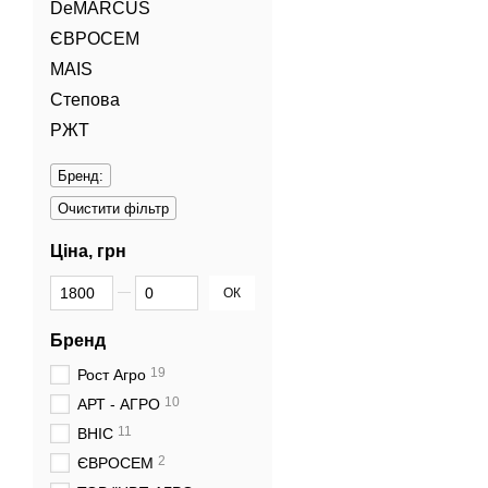
DeMARCUS
ЄВРОСЕМ
MAIS
Степова
РЖТ
Бренд:
Очистити фільтр
Ціна, грн
Від Ціна, грн
До Ціна, грн
ОК
Бренд
19
Рост Агро
10
АРТ - АГРО
11
ВНІС
2
ЄВРОСЕМ