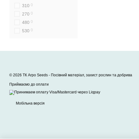
0
310
0
270
0
480
0
530
© 2026 ТК Агро Seeds -
Посівний матеріал, захист рослин та добрива
Приймаємо до оплати
Мобільна версія