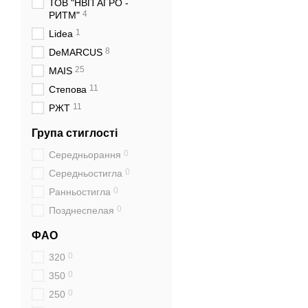
ТОВ "НВП АГРО -
4
РИТМ"
1
Lidea
8
DeMARCUS
25
MAIS
11
Степова
11
РЖТ
Група стиглості
0
Середньорання
0
Середньостигла
0
Ранньостигла
0
Позднеспелая
ФАО
0
320
0
350
0
250