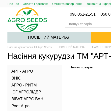
Перейти до основного контенту
Про нас
Оплата і доставка
Обмін та повернення
Контактна інфор
Публічний договір (Оферта)
098 051-21-51
050 0
ПОСІВНИЙ МАТЕРІАЛ
Насіння для аграріїв ТК Агро Seeds
ПОСІВНИЙ МАТЕРІАЛ
НАСІННЯ КУК
Насіння кукурудзи ТМ "АРТ
Немає товарів
АРТ - АГРО
ВНІС
АГРО - РИТМ
ЮГ АГРОЛІДЕР
ВІВАТ АГРО ВАН
Рост Агро