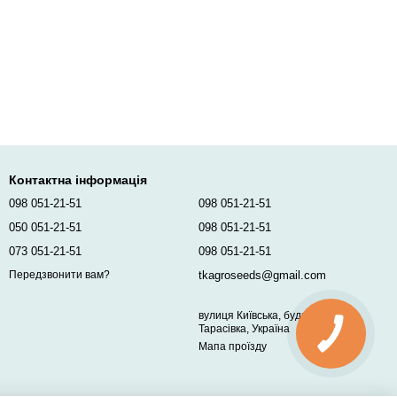
Контактна інформація
098 051-21-51
098 051-21-51
050 051-21-51
098 051-21-51
073 051-21-51
098 051-21-51
tkagroseeds@gmail.com
Передзвонити вам?
вулиця Київська, будинок 96,
Тарасівка, Україна
Мапа проїзду