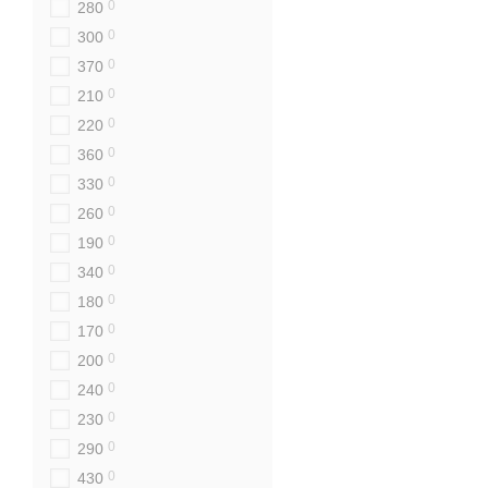
0
280
0
300
0
370
0
210
0
220
0
360
0
330
0
260
0
190
0
340
0
180
0
170
0
200
0
240
0
230
0
290
0
430