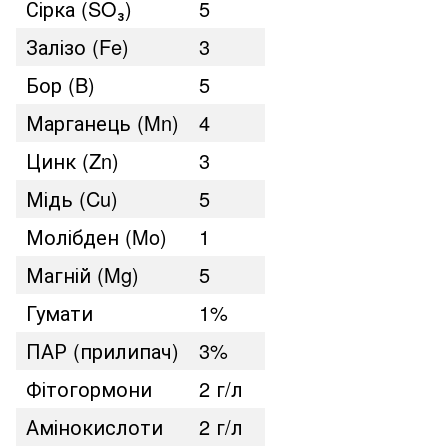
Сірка (SO₃)
5
Залізо (Fe)
3
Бор (B)
5
Марганець (Mn)
4
Цинк (Zn)
3
Мідь (Cu)
5
Молібден (Mo)
1
Магній (Mg)
5
Гумати
1%
ПАР (прилипач)
3%
Фітогормони
2 г/л
Амінокислоти
2 г/л