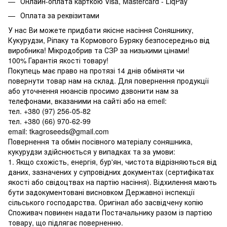
Онлайн-оплата карткою Visa, Mastercard - LiqPay
Оплата за реквізитами
У нас Ви можете придбати якісне насіння Соняшнику,
Кукурудзи, Ріпаку та Кормового Буряку безпосередньо від
виробника! Мікродобрив та СЗР за низькими цінами!
100% Гарантія якості товару!
Покупець має право на протязі 14 днів обміняти чи
повернути товар нам на склад. Для повернення продукції
або уточнення нюансів просимо дзвонити нам за
телефонами, вказаними на сайті або на emeil:
тел. +380 (97) 256-05-82
тел. +380 (66) 970-62-99
email: tkagroseeds@gmail.com
Повернення та обмін посівного матеріалу соняшника,
кукурудзи здійснюється у випадках та за умови:
1. Якщо схожість, енергія, бур'ян, чистота відрізняються від
даних, зазначених у супровідних документах (сертифікатах
якості або свідоцтвах на партію насіння). Відхилення мають
бути задокументовані висновком Державної інспекції
сільського господарства. Оригінал або засвідчену копію
Споживач повинен надати Постачальнику разом із партією
товару, що підлягає поверненню.