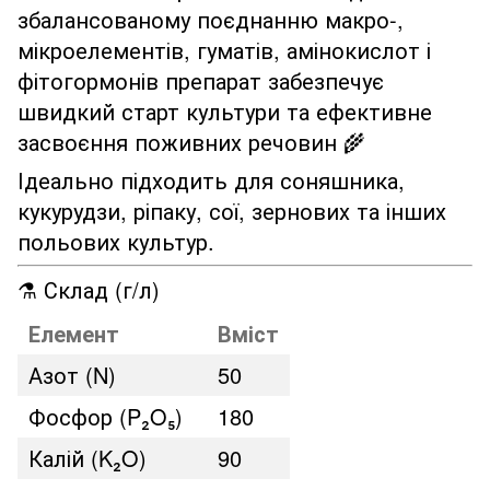
збалансованому поєднанню макро-,
мікроелементів, гуматів, амінокислот і
фітогормонів препарат забезпечує
швидкий старт культури та ефективне
засвоєння поживних речовин 🌾
Ідеально підходить для соняшника,
кукурудзи, ріпаку, сої, зернових та інших
польових культур.
⚗️ Склад (г/л)
Елемент
Вміст
Азот (N)
50
Фосфор (P₂O₅)
180
Калій (K₂O)
90