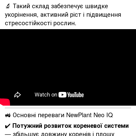
🔬 Такий склад забезпечує швидке
укорінення, активний ріст і підвищення
стресостійкості рослин.
🚜 Основні переваги NewPlant Neo IQ
✔️
Потужний розвиток кореневої системи
— збільшує довжину коренів і площу