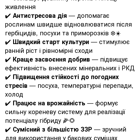
живлення
✔️
Антистресова дія
— допомагає
рослинам швидше відновлюватися після
гербіцидів, посухи та приморозків ❄️☀️
✔️
Швидкий старт культури
— стимулює
ранній ріст і рівномірні сходи
✔️
Краще засвоєння добрив
— підвищує
ефективність внесених мінеральних і РКД
✔️
Підвищення стійкості до погодних
стресів
— посуха, температурні перепади,
холод
✔️
Працює на врожайність
— формує
сильну кореневу систему для реалізації
потенціалу гібриду 🌽🌻
✔️
Сумісний з більшістю ЗЗР
— зручний
для використання у бакових сумішах