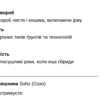
хвороб
вороб листя і кошика, включаючи іржу.
ть
ізних типів ґрунтів та технологій
ість
 посушливі роки, коли інші гібриди
оняшника
Soho (Сохо)
отримуєте:
я