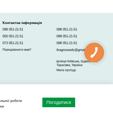
Контактна інформація
098 051-21-51
098 051-21-51
050 051-21-51
098 051-21-51
073 051-21-51
098 051-21-51
tkagroseeds@gmail.com
Передзвонити вам?
вулиця Київська, будинок 96,
Тарасівка, Україна
Мапа проїзду
альної роботи
Погодитися
 на