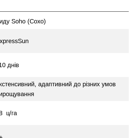
риду Soho (Сохо)
xpressSun
10 днів
кстенсивний, адаптивний до різних умов
ирощування
8 ц/га
+