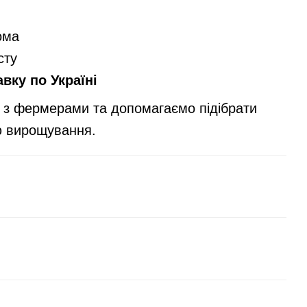
ома
сту
вку по Україні
з фермерами та допомагаємо підібрати
ю вирощування.