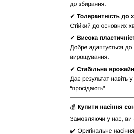
до збирання.
✔
Толерантність до 
Стійкий до основних х
✔
Висока пластичніс
Добре адаптується до р
вирощування.
✔
Стабільна врожайн
Дає результат навіть у
“просідають”.
💰
Купити насіння с
Замовляючи у нас, ви 
✔️ Оригінальне насінн