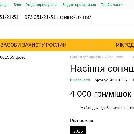
мація
Блог
Угода користувача
Відгуки про магазин
Прайс-листи
51-21-51
073 051-21-51
Передзвонити вам?
ЗАСОБИ ЗАХИСТУ РОСЛИН
МІКРО
Насіння для аграріїв ТК Агро Seeds
П
Насіння соняш
В наявності
Артикул: 43601955
Н
4 000 грн/мішок
Увійти
для відображення накоп
%
Рік врожаю
2025