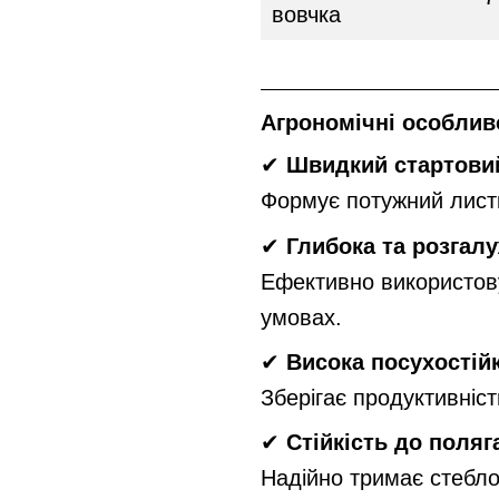
вовчка
Агрономічні особливо
✔
Швидкий стартовий
Формує потужний листк
✔
Глибока та розгал
Ефективно використову
умовах.
✔
Висока посухостійк
Зберігає продуктивніст
✔
Стійкість до поляг
Надійно тримає стебло