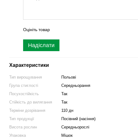
Оцініть товар
Надіслати
Характеристики
Тип вирощування
Польові
Група стиглості
Середньорання
Посухостійкість
Так
Стійкість до вилягання
Так
Терміни дозрівання
110 дн
Тип продукції
Посівний (насіння)
Висота рослин
Середньорослі
Упаковка
Мішок