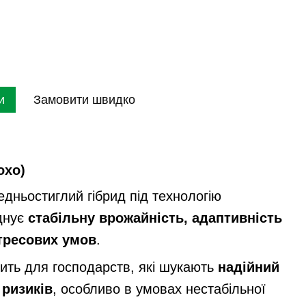
и
Замовити швидко
охо)
дньостиглий гібрид під технологію
єднує
стабільну врожайність, адаптивність
стресових умов
.
дить для господарств, які шукають
надійний
 ризиків
, особливо в умовах нестабільної