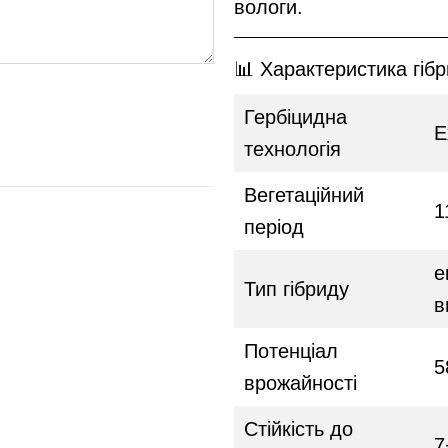
вологи.
📊 Характеристика гіб
Гербіцидна
E
технологія
Вегетаційний
1
період
е
Тип гібриду
в
Потенціал
5
врожайності
Стійкість до
7