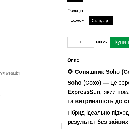
Фракція
Економ
Стандарт
Купит
мішок
Опис
🌻 Соняшник Soho (С
ультація
Soho (Сохо)
— це сере
ExpressSun
, який по
ю
та витривалість до 
Гібрид ідеально підхо
результат без зайвих