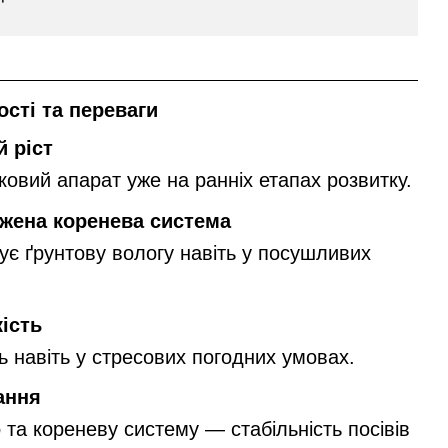
сті та переваги
 ріст
овий апарат уже на ранніх етапах розвитку.
ужена коренева система
є ґрунтову вологу навіть у посушливих
ість
ь навіть у стресових погодних умовах.
ання
 та кореневу систему — стабільність посівів