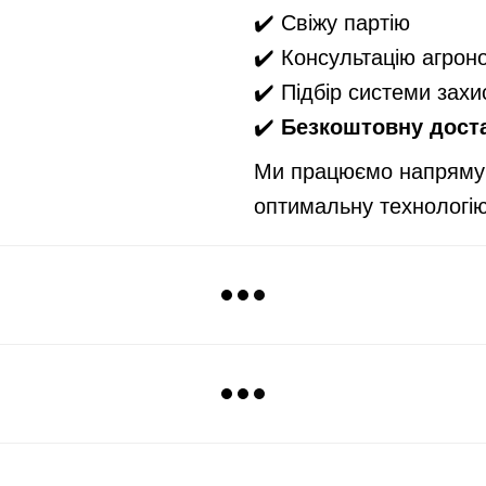
✔️ Свіжу партію
✔️ Консультацію агрон
✔️ Підбір системи захи
✔️
Безкоштовну доста
Ми працюємо напряму 
оптимальну технологі