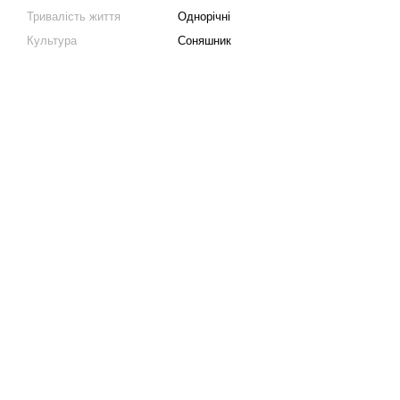
Тривалість життя
Однорічні
Культура
Соняшник