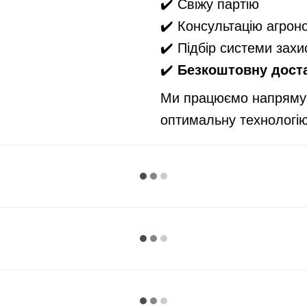
✔️ Свіжу партію
✔️ Консультацію агрон
✔️ Підбір системи захи
✔️
Безкоштовну доста
Ми працюємо напряму 
оптимальну технологі