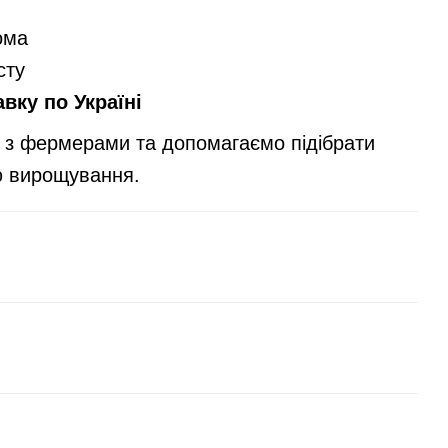
ома
сту
вку по Україні
з фермерами та допомагаємо підібрати
ю вирощування.