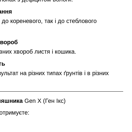
ання
к до кореневого, так і до стеблового
хвороб
овних хвороб листя і кошика.
ть
льтат на різних типах ґрунтів і в різних
оняшника
Gen X (Ген Ікс)
отримуєте:
я