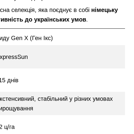
на селекція, яка поєднує в собі
німецьку
тивність до українських умов
.
иду Gen X (Ген Ікс)
xpressSun
15 днів
кстенсивний, стабільний у різних умовах
ирощування
2 ц/га