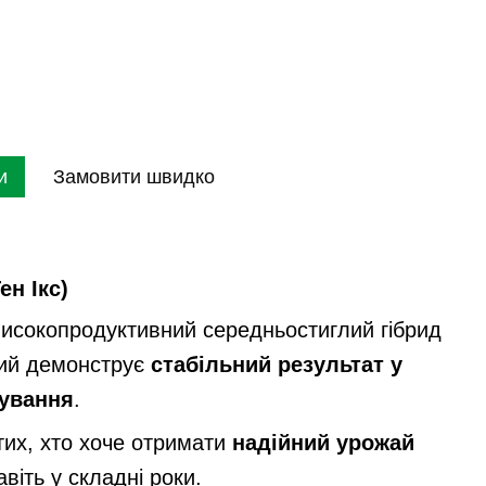
и
Замовити швидко
ен Ікс)
исокопродуктивний середньостиглий гібрид
кий демонструє
стабільний результат у
щування
.
тих, хто хоче отримати
надійний урожай
авіть у складні роки.