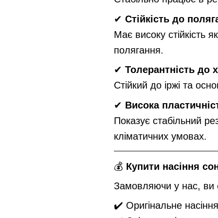
✔
Стійкість до поляг
Має високу стійкість я
полягання.
✔
Толерантність до 
Стійкий до іржі та осн
✔
Висока пластичніс
Показує стабільний резу
кліматичних умовах.
💰
Купити насіння с
Замовляючи у нас, ви 
✔️ Оригінальне насінн