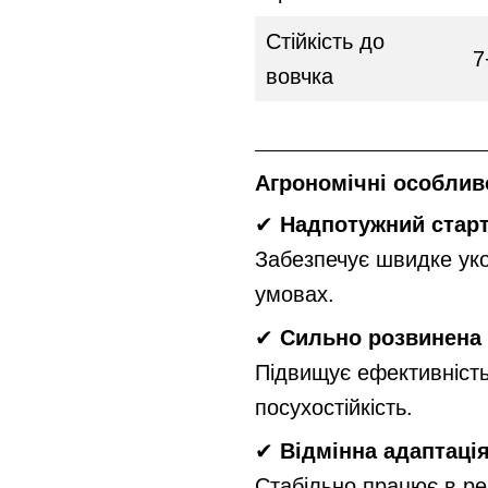
Стійкість до
7
вовчка
Агрономічні особливо
✔
Надпотужний старт
Забезпечує швидке уко
умовах.
✔
Сильно розвинена 
Підвищує ефективність
посухостійкість.
✔
Відмінна адаптаці
Стабільно працює в ре