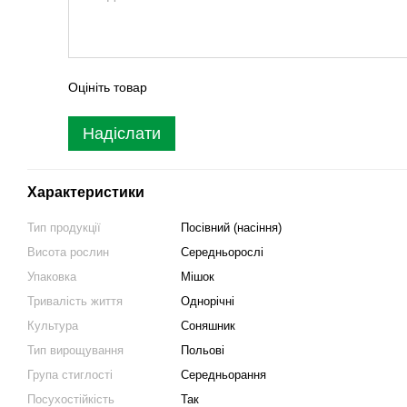
Оцініть товар
Надіслати
Характеристики
Тип продукції
Посівний (насіння)
Висота рослин
Середньорослі
Упаковка
Мішок
Тривалість життя
Однорічні
Культура
Соняшник
Тип вирощування
Польові
Група стиглості
Середньорання
Посухостійкість
Так