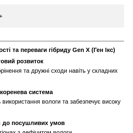
+
сті та переваги гібриду Gen X (Ген Ікс)
овий розвиток
рінення та дружні сходи навіть у складних
коренева система
 використання вологи та забезпечує високу
я до посушливих умов
гіонах з дефіцитом вологи.