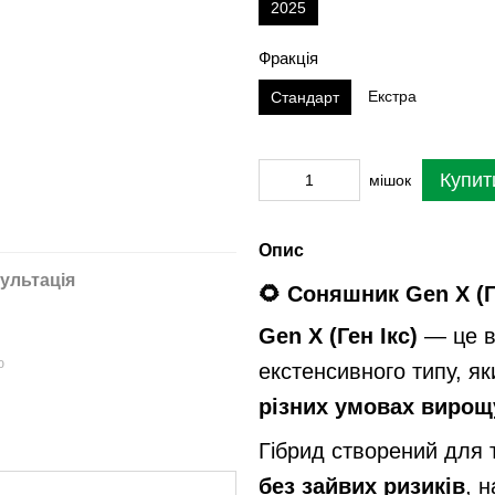
2025
Фракція
Екстра
Стандарт
Купит
мішок
Опис
ультація
🌻 Соняшник Gen X (Г
Gen X (Ген Ікс)
— це в
ю
екстенсивного типу, я
різних умовах виро
Гібрид створений для 
без зайвих ризиків
, н