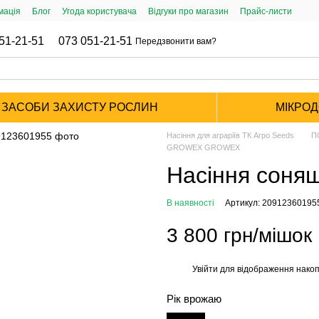
мація
Блог
Угода користувача
Відгуки про магазин
Прайс-листи
51-21-51
073 051-21-51
Передзвонити вам?
ЗАСОБИ ЗАХИСТУ РОСЛИН
МІКРО
Насіння для аграріїв ТК Агро Seeds
П
GROWEX GROWEX
Насіння соняш
В наявності
Артикул: 20912360195
3 800 грн/мішок
Увійти
для відображення накоп
%
Рік врожаю