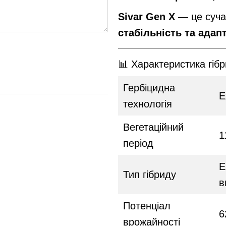
Sivar Gen X
— це сучас
стабільність та адап
📊 Характеристика гібр
Гербіцидна
E
технологія
Вегетаційний
1
період
Е
Тип гібриду
в
Потенціал
6
врожайності