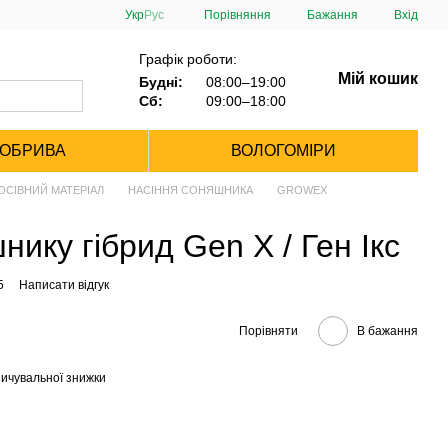
Порівняння
Укр
Рус
Бажання
Вхід
Графік роботи:
Мій кошик
Будні:
08:00–19:00
Сб:
09:00–18:00
ДОБРИВА
ВОЛОГОМІРИ
ОСІВНИЙ МАТЕРІАЛ
НАСІННЯ СОНЯШНИКА
GROWEX
нику гібрид Gen X / Ген Ікс
5
Написати відгук
Порівняти
В бажання
ичувальної знижки