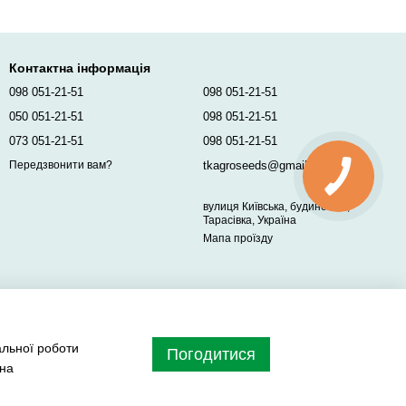
Контактна інформація
098 051-21-51
098 051-21-51
050 051-21-51
098 051-21-51
073 051-21-51
098 051-21-51
tkagroseeds@gmail.com
Передзвонити вам?
вулиця Київська, будинок 96,
Тарасівка, Україна
Мапа проїзду
альної роботи
Погодитися
 на