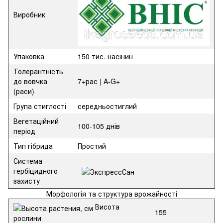
Виробник
Упаковка
150 тис. насінин
Толерант­ність
до вовчка
7+рас | A-G+
(раси)
Група стиглості
середньостиглий
Вегетаційний
100-105 днів
період
Тип гібрида
Простий
Система
гербіцидного
захисту
Морфологія та структура врожайності
Висота
155
рослини