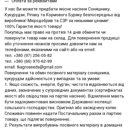
Оплата за реквізитами
У нас Ви можете придбати якісне насіння Соняшнику,
Кукурудзи, Ріпаку та Кормового Буряку безпосередньо від
виробника! Мікродобрив та СЗР за низькими цінами!
100% Гарантія якості товару!
Покупець має право на протязі 14 днів обміняти чи
повернути товар нам на склад. Для повернення продукції
або уточнення нюансів просимо дзвонити нам за
телефонами, вказаними на сайті або на emeil:
тел. +380 (97) 256-05-82
тел. +380 (66) 970-62-99
email: tkagroseeds@gmail.com
Повернення та обмін посівного матеріалу соняшника,
кукурудзи здійснюється у випадках та за умови:
1. Якщо схожість, енергія, бур'ян, чистота відрізняються від
даних, зазначених у супровідних документах (сертифікатах
якості або свідоцтвах на партію насіння). Відхилення мають
бути задокументовані висновком Державної інспекції
сільського господарства. Оригінал або засвідчену копію
Споживач повинен надати Постачальнику разом із партією
товару, що підлягає поверненню.
2. Результати випробувань посівного матеріалу в домашніх