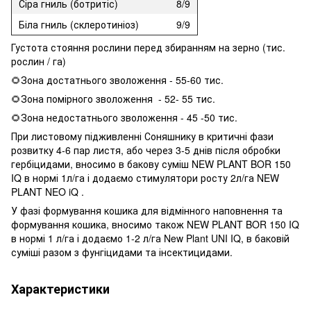
Сіра гниль (ботритіс)
8/9
Біла гниль (склеротиніоз)
9/9
Густота стояння рослини перед збиранням на зерно (тис.
рослин / га)
🌻Зона достатнього зволоження - 55-60 тис.
🌻Зона помірного зволоження - 52- 55 тис.
🌻Зона недостатнього зволоження - 45 -50 тис.
При листовому підживленні Соняшнику в критичні фази
розвитку 4-6 пар листя, або через 3-5 днів після обробки
гербіцидами, вносимо в бакову суміш NEW PLANT BOR 150
IQ в нормі 1л/га і додаємо стимулятори росту 2л/га NEW
PLANT NEO iQ .
У фазі формування кошика для відмінного наповнення та
формування кошика, вносимо також NEW PLANT BOR 150 IQ
в нормі 1 л/га і додаємо 1-2 л/га New Plant UNI IQ, в баковій
суміші разом з фунгіцидами та інсектицидами.
Характеристики