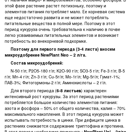
этой фазе растение растет потихоньку, поэтому и
элементов питания потребляет мало. Ее корневая система
еще недостаточно развита и не может потреблять
питательные вещества в полной мере. Поэтому в этот
период кукуруза очень требовательна к наличию в почве
легко усваиваемых питательных элементов и возникает
потребность во внекорневой подкормке.
Поэтому для первого периода (3-4 листа) вносим
микроудобрение NewPlant Neo – 2 л/га.
Состав микроудобрений
:
N-50 г/л; P2O5-180 г/л; K2O-90 г/л; SO3-5 г/л; Fe-3 г/л; B-5
г/л; Mn-4 г/л; Zn-3 г/л; Cu-5г/л; Mo-1г/л; Mg-5г/л; Гумат-1%;
ПАВ-3%; Фитогормоны-2 г/л; Аминокислоты – 2 г/л.
Для второго периода (
6-8 листьев
) характерен
интенсивный рост кукурузы. За этот период растениями
потребляется большое количество элементов питания:
азота и фосфора – 50% от общего количества, калия – 70%
максимального накопления. В этот период кукуруза может
испытывать потребность в цинке. При дефиците цинка в
растениях снижается содержание триптофана и протеина.
В этот период необходимо применять:
NewPlant Uni – 2л/га