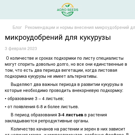
Блог
Рекомендации и нормы внесения микроудобрений дл
микроудобрений для кукурузы
3 февраля 2023
О количестве и сроках подкормки по листу специалисты
могут спорить довольно долго, но все они единственные в
том, что есть два периода вегетации, когда листовая
подкормка кукурузы не имеет альтернативы.
Выделяют два важных периода в развитии кукурузы в
которые необходимо проводить внекорневую подкормку:
• образование 3 – 4 листьев;
• от появления 6-8 и более листьев.
В период образования
3-4 листьев
в растения
закладываются репродуктивные органы.
Количество качанов на растении и зерен в них зависит
от наличия макро- и микроэлементов, особенно фосфора. В