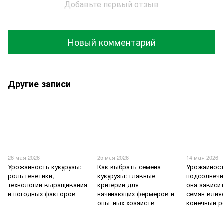
Добавьте первый отзыв
Новый комментарий
Другие записи
26 мая 2026
25 мая 2026
14 мая 2026
Урожайность кукурузы:
Как выбрать семена
Урожайнос
роль генетики,
кукурузы: главные
подсолнечн
технологии выращивания
критерии для
она зависи
и погодных факторов
начинающих фермеров и
семян влия
опытных хозяйств
конечный р