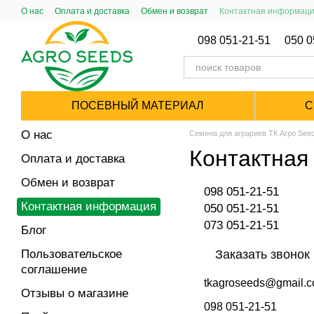
Перейти к основному контенту
О нас
Оплата и доставка
Обмен и возврат
Контактная информац
Публический Договор (Оферта)
098 051-21-51
050 0
ПОСЕВНЫЙ МАТЕРИАЛ
С
О нас
Семена для аграриев ТК Агро See
Контактная
Оплата и доставка
Обмен и возврат
098 051-21-51
Контактная информация
050 051-21-51
073 051-21-51
Блог
Пользовательское
Заказать звонок
соглашение
tkagroseeds@gmail.
Отзывы о магазине
098 051-21-51