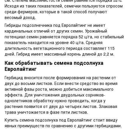
см. Степень маслянистости семян равняется порядка 52%.
Исходя из таких показателей, семечки пользуются спросом
среди фермеров, которые в такой способ получают
весомый доход.
Гибриды подсолнечника под Евролайтинг не имеет
кардинальных отличий от других семян. Урожайный
потенциал семян равняется порядка 52 ц/га, но стабильный
показатель находится на уровне 40 ц/га. Средняя
длительность вегетационного периода составляет 115
дней. Гибрид имеет массивный корень длиной до 2,2 м.
Как обрабатывать семена подсолнуха
Евролайтинг
Гербицид вносится после формирования на растении от
двух до восьми листков. Если внести средство во время
активной фазы роста, можно добиться максимального
эффекта. Для уничтожения двудольных сорняков-
однолетников обработку нужно проводить, когда у
растения появится от двух до четырех листов. Злаковая
трава уничтожается в фазе пяти листков.
Купить семена подсолнуха под Евролайтинг стоит ввиду
явных преимуществ по сравнению с другими гербицидами.