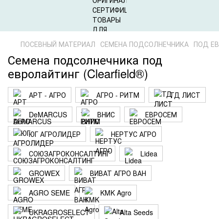
ПОСЕВНЫЙ МАТЕРИАЛ
СЕМЕНА ПОДСОЛНЕЧНИКА
ПОД ЕВ
Семена подсолнечника под
евролайтинг (Clearfield®)
АРТ - АГРО
АГРО - РИТМ
ТД ЛИСТ
DeMARCUS
ВНИС
ЕВРОСЕМ
ЮГ АГРОЛИДЕР
НЕРТУС АГРО
СОЮЗАГРОКОНСАЛТИНГ
Lidea
GROWEX
ВИВАТ АГРО ВАН
AGRO SEME
KMK Agro
UKRAGROSELECT
Alta Seeds