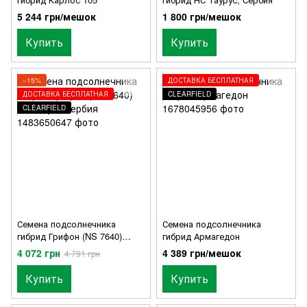
5 244 грн/мешок
1 800 грн/мешок
Купить
Купить
−15%
ДОСТАВКА БЕСПЛАТНАЯ
ДОСТАВКА БЕСПЛАТНАЯ
CLEARFIELD
CLEARFIELD
Семена подсолнечника
Семена подсолнечника
гибрид Грифон (NS 7640)
гибрид Армагедон
Оптимум, Сербия
4 072 грн
4 389 грн/мешок
4 791 грн
Купить
Купить