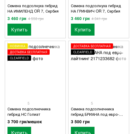
Семена подсолнуха гибрид
Семена подсолнуха гибрид
НА ИМИЛЕНД OR 7, Сербия
НА ГРИНВИЧ OR 7, Сербия
3 460 грн
3 460 грн
4 558 грн
4 341 грн
Купить
Купить
НОВИНКА
ДОСТАВКА БЕСПЛАТНАЯ
ДОСТАВКА БЕСПЛАТНАЯ
CLEARFIELD
CLEARFIELD
5
5
Семена подсолнечника
Семена подсолнечника
гибрид НС Голиат
гибрид БРИАНА под евро-
лайтнинг
3 700 грн/мешок
3 500 грн
Купить
Купить