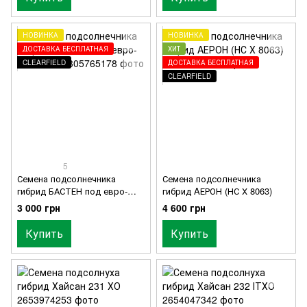
НОВИНКА
НОВИНКА
ДОСТАВКА БЕСПЛАТНАЯ
ХИТ
CLEARFIELD
ДОСТАВКА БЕСПЛАТНАЯ
CLEARFIELD
5
Семена подсолнечника
Семена подсолнечника
гибрид БАСТЕН под евро-
гибрид AЕРОН (НС Х 8063)
лайтнинг
3 000 грн
4 600 грн
Купить
Купить