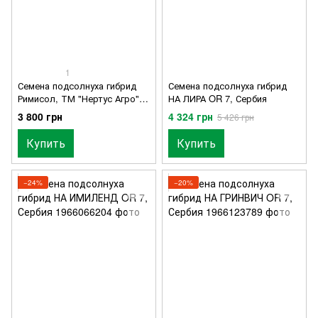
1
Семена подсолнуха гибрид
Семена подсолнуха гибрид
Римисол, ТМ "Нертус Агро",
НА ЛИРА OR 7, Сербия
Сербия
3 800 грн
4 324 грн
5 426 грн
Купить
Купить
−24%
−20%