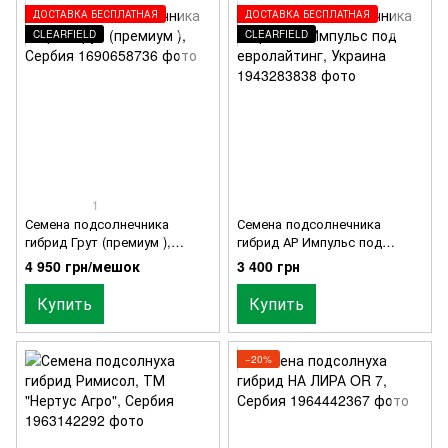
ДОСТАВКА БЕСПЛАТНАЯ
ДОСТАВКА БЕСПЛАТНАЯ
CLEARFIELD
CLEARFIELD
1
Семена подсолнечника
Семена подсолнечника
гибрид Грут (премиум ),
гибрид АР Импульс под
Сербия
евролайтинг, Украина
4 950 грн/мешок
3 400 грн
Купить
Купить
−20%