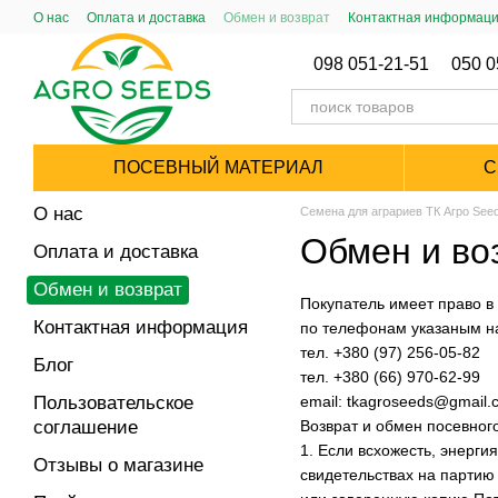
Перейти к основному контенту
О нас
Оплата и доставка
Обмен и возврат
Контактная информац
Публический Договор (Оферта)
098 051-21-51
050 0
ПОСЕВНЫЙ МАТЕРИАЛ
С
О нас
Семена для аграриев ТК Агро See
Обмен и во
Оплата и доставка
Обмен и возврат
Покупатель имеет право в
Контактная информация
по телефонам указаным на
тел. +380 (97) 256-05-82
Блог
тел. +380 (66) 970-62-99
Пользовательское
email: tkagroseeds@gmail.
соглашение
Возврат и обмен посевног
1. Если всхожесть, энерги
Отзывы о магазине
свидетельствах на партию