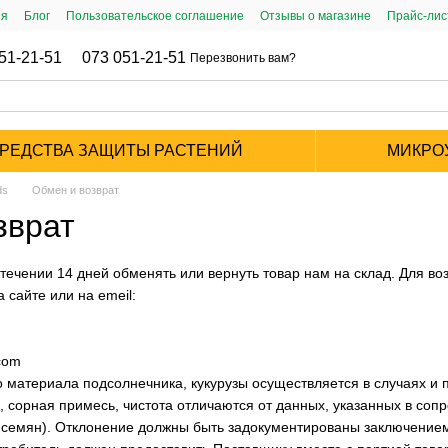
ия
Блог
Пользовательское соглашение
Отзывы о магазине
Прайс-ли
51-21-51
073 051-21-51
Перезвонить вам?
РЕДСТВА ЗАЩИТЫ РАСТЕНИЙ
МИКРО
ds
Обмен и возврат
зврат
 течении 14 дней обменять или вернуть товар нам на склад. Для в
 сайте или на emeil:
com
о материала подсолнечника, кукурузы осуществляется в случаях и 
я, сорная примесь, чистота отличаются от данных, указанных в со
 семян). Отклонение должны быть задокументированы заключением