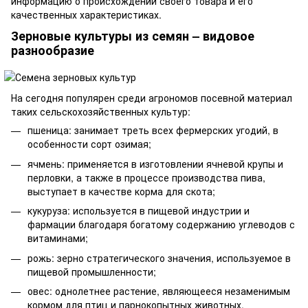
информацию о происхождении своего товара и его
качественных характеристиках.
Зерновые культуры из семян – видовое
разнообразие
На сегодня популярен среди агрономов посевной материал
таких сельскохозяйственных культур:
пшеница
: занимает треть всех фермерских угодий, в
особенности сорт озимая;
ячмень
: применяется в изготовлении ячневой крупы и
перловки, а также в процессе производства пива,
выступает в качестве корма для скота;
кукуруза: используется в пищевой индустрии и
фармации благодаря богатому содержанию углеводов с
витаминами;
рожь: зерно стратегического значения, используемое в
пищевой промышленности;
овес: однолетнее растение, являющееся незаменимым
кормом для птиц и парнокопытных животных.