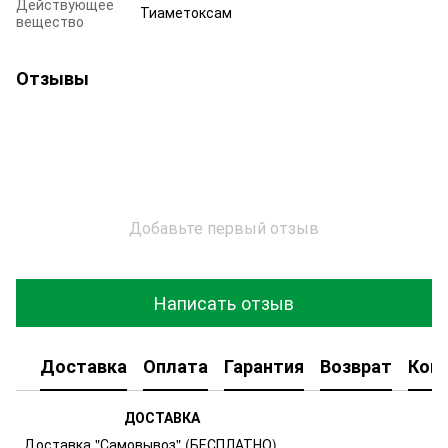
Действующее
Тиаметоксам
вещество
Отзывы
Добавьте первый отзыв
Написать отзыв
Доставка
Оплата
Гарантия
Возврат
Кон
ДОСТАВКА
Доставка "Самовывоз" (БЕСПЛАТНО)