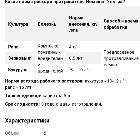
Какая норма расхода протравителя Номинал Ультра?
Норма
Способ и время
Культура
Болезнь
внесения,
кг/
обработки
л/га
Комплекс
Рапс
4 л/т
почвенных
Предпосевное
Зерновые*
0,5 л/т
вредителей
протравливание
и
семян.
Кукуруза
6 – 10 л/т
вредителей
Норма расхода рабочего раствора:
кукуруза - 10-12 л/т;
рапс - 15 л/т
Тарная единица:
канистра 5 л
Срок годности:
3 года с даты изготовления.
Характеристики
Объем
5