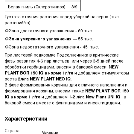
Белая гниль (Склеротиниоз)
8/9
Густота стояния растения перед уборкой на зерно (тыс.
растений/га)
🌻Зона достаточного увлажнения - 60 тыс.
🌻
Зона умеренного увлажнения
— 55 тыс.
🌻Зона недостаточного увлажнения - 45 тыс.
При листовой подкормке Подсолнечника в критические
фазы развития 4-6 пар листьев, или через 3-5 дней после
обработки гербицидами, вносим в баковой смеси N
EW
PLANT BOR 150 IQ в норме 1л/га
и добавляем стимуляторы
роста
2л/га NEW PLANT NEO iQ
.
В фазе формирования корзины для отличного наполнения и
формирования корзины, вносим также
NEW PLANT BOR 150
IQ в норме 1 л/га
и добавляем
1-2 л/га New Plant UNI IQ
, в
баковой смеси вместе с фунгицидами и инсектицидами.
Характеристики
Страна
Украина