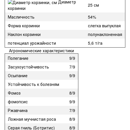
Диаметр
25 см
корзинки
Масличность
54%
Форма корзинки
слегка выпуклая
Наклон корзинки
полунаклоненная
потенциал урожайности
5,6 т/га
Агрономические характеристики
Полегание
9/9
Засухоустойчивость
7/9
Осыпание
9/9
Устойчивость к болезням
Фомоз
8/9
фомопсис
9/9
Ржавчина
7/9
Ложная мучнистая роса
8/9
Серая гниль (Ботритис)
8/9