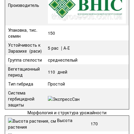
Производитель
Упаковка, тис.
150
семян
Устойчивость к
5 рас | А-Е
Заразихе (раси)
Группа спелости
среднеспелый
Вегетационный
110
дней
период
Тип гибрида
Простой
Система
гербицидной
защиты
Морфология и структура урожайности
Высота
170
растения