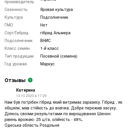
производитель
Сезонность
Яровая культура
Культура
Подсолнечник
ГМО
Нет
Сорт/Гибрид
гібрид Альмера
Подсолнечник
ВНИС
Класс семян
1-й класс
Тип продукции
Посевной (семена)
Год урожая
Маркус
Отзывы
1
Катерина
13.10.2023 в 17:29
Нам був потрібен гібрид який витримає заразиху. Гібрид , як
обіцяли, мав стійкість до вовчка. Добре пережив засуху.
Ділюсь своїми результатами по вирощуванню Шенон:
рівень врожаю- 25 ц/га, олійність - 48%.
Одеська область Роздільня