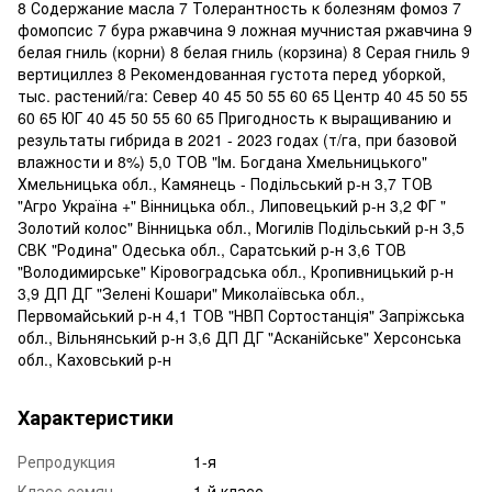
8 Содержание масла 7 Толерантность к болезням фомоз 7
фомопсис 7 бура ржавчина 9 ложная мучнистая ржавчина 9
белая гниль (корни) 8 белая гниль (корзина) 8 Серая гниль 9
вертициллез 8 Рекомендованная густота перед уборкой,
тыс. растений/га: Север 40 45 50 55 60 65 Центр 40 45 50 55
60 65 ЮГ 40 45 50 55 60 65 Пригодность к выращиванию и
результаты гибрида в 2021 - 2023 годах (т/га, при базовой
влажности и 8%) 5,0 ТОВ "Ім. Богдана Хмельницького"
Хмельницька обл., Камянець - Подільський р-н 3,7 ТОВ
"Агро Україна +" Вінницька обл., Липовецький р-н 3,2 ФГ "
Золотий колос" Вінницька обл., Могилів Подільський р-н 3,5
СВК "Родина" Одеська обл., Саратський р-н 3,6 ТОВ
"Володимирське" Кіровоградська обл., Кропивницький р-н
3,9 ДП ДГ "Зелені Кошари" Миколаївська обл.,
Первомайський р-н 4,1 ТОВ "НВП Сортостанція" Запріжська
обл., Вільнянський р-н 3,6 ДП ДГ "Асканійське" Херсонська
обл., Каховський р-н
Характеристики
Репродукция
1-я
Класс семян
1-й класс