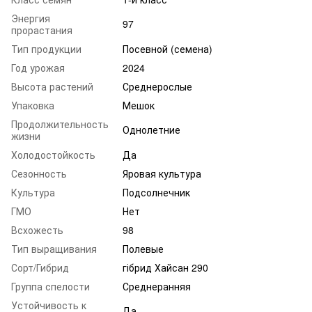
Энергия
97
прорастания
Тип продукции
Посевной (семена)
Год урожая
2024
Высота растений
Среднерослые
Упаковка
Мешок
Продолжительность
Однолетние
жизни
Холодостойкость
Да
Сезонность
Яровая культура
Культура
Подсолнечник
ГМО
Нет
Всхожесть
98
Тип выращивания
Полевые
Сорт/Гибрид
гібрид Хайсан 290
Группа спелости
Среднеранняя
Устойчивость к
Да