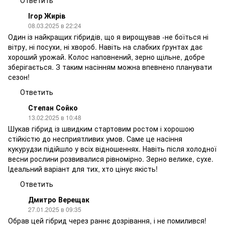
Ігор Жирів
08.03.2025 в 22:24
Один із найкращих гібридів, що я вирощував -не боїться ні
вітру, ні посухи, ні хвороб. Навіть на слабких ґрунтах дає
хороший урожай. Колос наповнений, зерно щільне, добре
зберігається. З таким насінням можна впевнено планувати
сезон!
Ответить
Степан Сойко
13.02.2025 в 10:48
Шукав гібрид із швидким стартовим ростом і хорошою
стійкістю до несприятливих умов. Саме це насіння
кукурудзи підійшло у всіх відношеннях. Навіть після холодної
весни рослини розвивалися рівномірно. Зерно велике, сухе.
Ідеальний варіант для тих, хто цінує якість!
Ответить
Дмитро Верещак
27.01.2025 в 09:35
Обрав цей гібрид через раннє дозрівання, і не помилився!