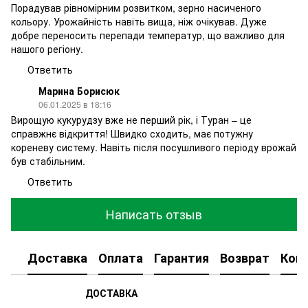
Порадував рівномірним розвитком, зерно насиченого
кольору. Урожайність навіть вища, ніж очікував. Дуже
добре переносить перепади температур, що важливо для
нашого регіону.
Ответить
Марина Борисюк
06.01.2025 в 18:16
Вирощую кукурудзу вже не перший рік, і Туран – це
справжнє відкриття! Швидко сходить, має потужну
кореневу систему. Навіть після посушливого періоду врожай
був стабільним.
Ответить
Написать отзыв
Доставка
Оплата
Гарантия
Возврат
Кон
ДОСТАВКА