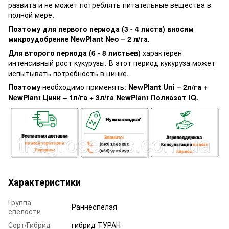
развита и не может потреблять питательные вещества в
полной мере.
Поэтому для первого периода (3 - 4 листа) вносим
микроудобрение NewPlant Neo – 2 л/га
.
Для второго периода (6 - 8 листьев)
характерен
интенсивный рост кукурузы. В этот период кукуруза может
испытывать потребность в цинке.
Поэтому
необходимо применять:
NewPlant Uni – 2л/га +
NewPlant Цинк – 1л/га + 3л/га NewPlant Полиазот IQ
.
Характеристики
Группа
Раннеспелая
спелости
Сорт/Гибрид
гибрид ТУРАН