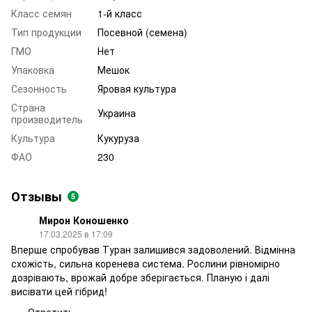
Класс семян
1-й класс
Тип продукции
Посевной (семена)
ГМО
Нет
Упаковка
Мешок
Сезонность
Яровая культура
Страна
Украина
производитель
Культура
Кукуруза
ФАО
230
Отзывы
5
Мирон Коношенко
17.03.2025 в 17:09
Вперше спробував Туран залишився задоволений. Відмінна
схожість, сильна коренева система. Рослини рівномірно
дозрівають, врожай добре зберігається. Планую і далі
висівати цей гібрид!
Ответить