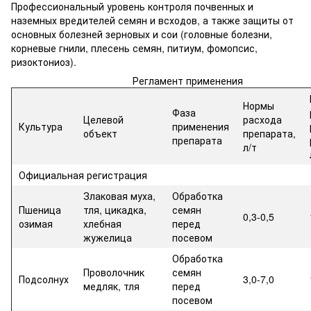
Профессиональный уровень контроля почвенных и
наземных вредителей семян и всходов, а также защиты от
основных болезней зерновых и сои (головные болезни,
корневые гнили, плесень семян, питиум, фомопсис,
ризоктониоз).
Регламент применения
Нормы
Фаза
Целевой
расхода
Культура
применения
объект
препарата,
препарата
л/т
Официальная регистрация
Злаковая муха,
Обработка
Пшеница
тля, цикадка,
семян
0,3-0,5
озимая
хлебная
перед
жужелица
посевом
Обработка
Проволочник
семян
Подсолнух
3,0-7,0
медляк, тля
перед
посевом