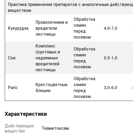
Практика применения препаратов с аналогичным действую
веществом
Обработка
Проволочники и
семян
Кукурудза
вредители
4,0-7,0
перед
лестницы
посевом
Комплекс
Обработка
грунтовых и
семян
Соя
надземных
0,5-1,0
перед
вредителей
посевом
лестницы
Обработка
Крестоцветные
семян
Рапс
3,0-6,0
блешки
перед
посевом
Характеристики
Действующее
Тиаметоксам
вещество