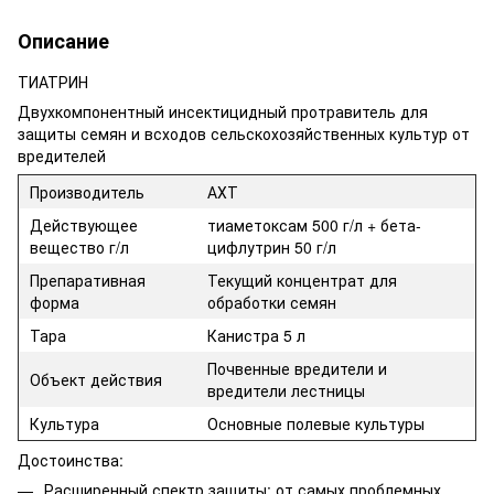
Описание
ТИАТРИН
Двухкомпонентный инсектицидный протравитель для
защиты семян и всходов сельскохозяйственных культур от
вредителей
Производитель
АХТ
Действующее
тиаметоксам 500 г/л + бета-
вещество г/л
цифлутрин 50 г/л
Препаративная
Текущий концентрат для
форма
обработки семян
Тара
Канистра 5 л
Почвенные вредители и
Объект действия
вредители лестницы
Культура
Основные полевые культуры
Достоинства:
Расширенный спектр защиты: от самых проблемных