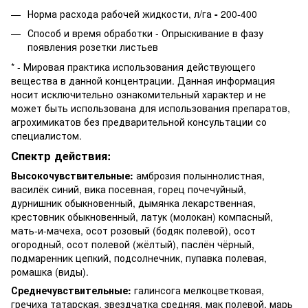
Норма расхода рабочей жидкости,
л/га
-
200-400
Способ и время обработки - Опрыскивание в фазу
появления розетки листьев
* - Мировая практика использования действующего
вещества в данной концентрации. Данная информация
носит исключительно ознакомительный характер и не
может быть использована для использования препаратов,
агрохимикатов без предварительной консультации со
специалистом.
Спектр действия:
Высокочувствительные:
амброзия полыннолистная,
василёк синий, вика посевная, горец почечуйный,
дурнишник обыкновенный, дымянка лекарственная,
крестовник обыкновенный, латук (молокан) компасный,
мать-и-мачеха, осот розовый (бодяк полевой), осот
огородный, осот полевой (жёлтый), паслён чёрный,
подмаренник цепкий, подсолнечник, пупавка полевая,
ромашка (виды).
Среднечувствительные:
галинсога мелкоцветковая,
гречиха татарская, звездчатка средняя, мак полевой, марь