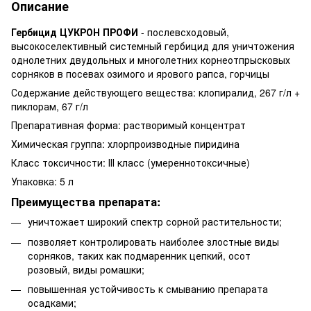
Описание
Гербицид ЦУКРОН ПРОФИ
- послевсходовый,
высокоселективный системный гербицид для уничтожения
однолетних двудольных и многолетних корнеотпрысковых
сорняков в посевах озимого и ярового рапса, горчицы
Содержание действующего вещества: клопиралид, 267 г/л +
пиклорам, 67 г/л
Препаративная форма: растворимый концентрат
Химическая группа: хлорпроизводные пиридина
Класс токсичности: ІІІ класс (умереннотоксичные)
Упаковка: 5 л
Преимущества препарата:
уничтожает широкий спектр сорной растительности;
позволяет контролировать наиболее злостные виды
сорняков, таких как подмаренник цепкий, осот
розовый, виды ромашки;
повышенная устойчивость к смыванию препарата
осадками;