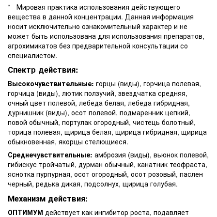
* - Мировая практика использования действующего
вещества в данной концентрации. Данная информация
носит исключительно ознакомительный характер и не
может быть использована для использования препаратов,
агрохимикатов без предварительной консультации со
специалистом.
Спектр действия:
Высокочувствительные:
горцы (виды), горчица полевая,
горчица (виды), лютик ползучий, звездчатка средняя,
очный цвет полевой, лебеда белая, лебеда гибридная,
дурнишник (виды), осот полевой, подмаренник цепкий,
повой обычный, портулак огородный, чистець болотный,
торица полевая, щирица белая, щирица гибридная, щирица
обыкновенная, якорцы стелющиеся.
Среднечувствительные:
амброзия (виды), вьюнок полевой,
гибискус тройчатый, дурман обычный, канатник теофраста,
яснотка пурпурная, осот огородный, осот розовый, паслен
черный, редька дикая, подсолнух, щирица голубая.
Механизм действия:
ОПТИМУМ
действует как ингибитор роста, подавляет