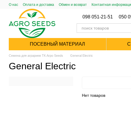
Перейти к основному контенту
О нас
Оплата и доставка
Обмен и возврат
Контактная информац
Публический Договор (Оферта)
098 051-21-51
050 0
ПОСЕВНЫЙ МАТЕРИАЛ
С
Семена для аграриев ТК Агро Seeds
General Electric
General Electric
Нет товаров