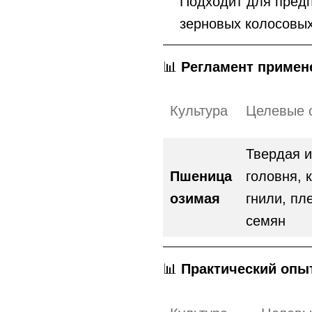
Подходит для предп
зерновых колосовых
📊
Регламент примен
Культура
Целевые 
Твердая и
Пшеница
головня, 
озимая
гнили, пл
семян
📊
Практический опы