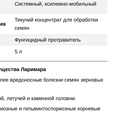
Системный, ксилемно-мобильный
Текучий концентрат для обработки
ма
семян
Фунгицидный протравитель
5 л
ущества Ларимара
олее вредоносные болезни семян зерновых
й, летучей и каменной головни.
риозные и гельминтоспориозные корневые