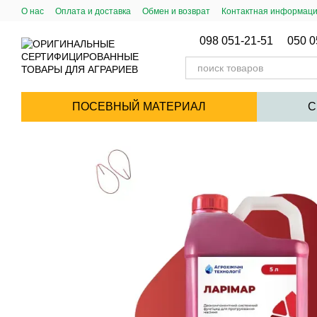
Перейти к основному контенту
О нас
Оплата и доставка
Обмен и возврат
Контактная информац
Публический Договор (Оферта)
098 051-21-51
050 0
ПОСЕВНЫЙ МАТЕРИАЛ
С