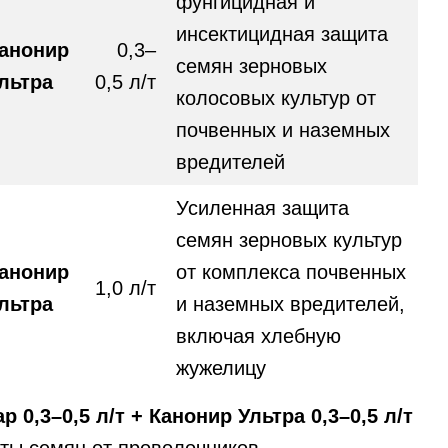
фунгицидная и
инсектицидная защита
анонир
0,3–
семян зерновых
льтра
0,5 л/т
колосовых культур от
почвенных и наземных
вредителей
Усиленная защита
семян зерновых культур
анонир
от комплекса почвенных
1,0 л/т
льтра
и наземных вредителей,
включая хлебную
жужелицу
р 0,3–0,5 л/т + Канонир Ультра 0,3–0,5 л/т
ты семян от проволочников,