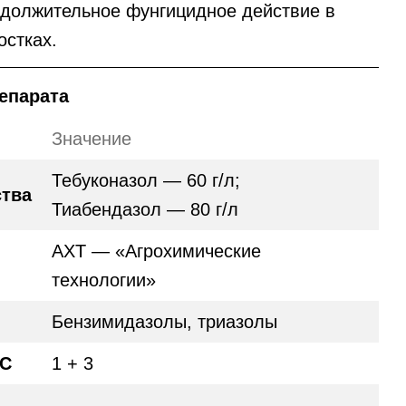
родолжительное фунгицидное действие в
остках.
епарата
Значение
Тебуконазол — 60 г/л;
тва
Тиабендазол — 80 г/л
АХТ — «Агрохимические
технологии»
Бензимидазолы, триазолы
AC
1 + 3