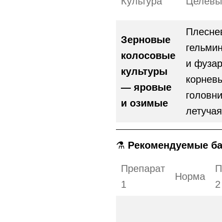
Культура
Целевы
Плесне
Зерновые
гельми
колосовые
и фуза
культуры
корневы
— яровые
головн
и озимые
летучая
⚗️
Рекомендуемые ба
Препарат
П
Норма
1
2