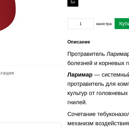
5л
Куп
каністра
Описание
Протравитель Ларимар
болезней и корневых 
ьтация
Ларимар
— системный
протравитель для ком
культур от головневых
гнилей.
Сочетание тебуконазо
механизм воздействия