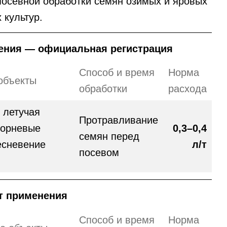
осевной обработки семян озимых и яровых
 культур.
ения — официальная регистрация
Способ и время
Норма
объекты
обработки
расхода
 летучая
Протравливание
корневые
0,3–0,4
семян перед
есневение
л/т
посевом
т применения
Способ и время
Норма