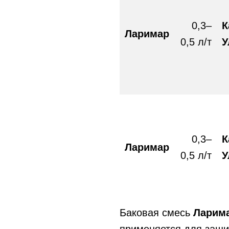
0,3–
К
Ларимар
0,5 л/т
У
0,3–
К
Ларимар
0,5 л/т
У
Баковая смесь
Ларима
применяется для защи