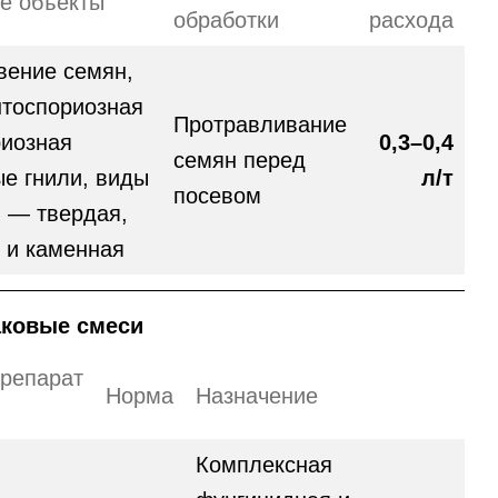
е объекты
обработки
расхода
вение семян,
нтоспориозная
Протравливание
риозная
0,3–0,4
семян перед
е гнили, виды
л/т
посевом
и — твердая,
 и каменная
ковые смеси
репарат
Норма
Назначение
Комплексная