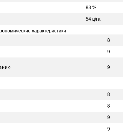
88 %
54 ц/га
рономические характеристики
8
9
анию
9
8
8
9
9