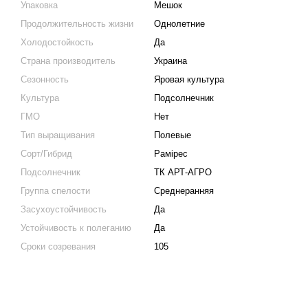
Упаковка
Мешок
Продолжительность жизни
Однолетние
Холодостойкость
Да
Страна производитель
Украина
Сезонность
Яровая культура
Культура
Подсолнечник
ГМО
Нет
Тип выращивания
Полевые
Сорт/Гибрид
Рамірес
Подсолнечник
ТК АРТ-АГРО
Группа спелости
Среднеранняя
Засухоустойчивость
Да
Устойчивость к полеганию
Да
Сроки созревания
105