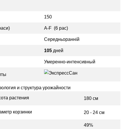
150
раси)
A-F (6 рас)
Середньоранній
105
дней
Умеренно-интенсивный
иты
ология и структура урожайности
ота растения
180 см
метр корзинки
20 - 24 см
49%