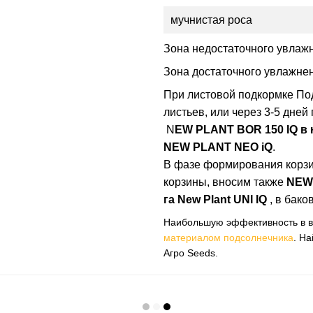
мучнистая роса
Зона недостаточного увлажне
Зона достаточного увлажнени
При листовой подкормке Под
листьев, или через 3-5 дне
N
EW PLANT BOR 150 IQ в 
NEW PLANT NEO iQ
.
В фазе формирования корзи
корзины, вносим также
NEW 
га New Plant UNI IQ
, в бако
Наибольшую эффективность в в
материалом подсолнечника
. Н
Агро Seeds.