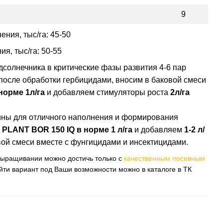
9
ния, тыс/га: 45-50
я, тыс/га: 50-55
солнечника в критические фазы развития 4-6 пар
й после обработки гербицидами, вносим в баковой смеси
норме 1л/га
и добавляем стимуляторы роста
2л/га
ны для отличного наполнения и формирования
PLANT BOR 150 IQ в норме 1 л/га
и добавляем
1-2 л/
вой смеси вместе с фунгицидами и инсектицидами.
ыращивании можно достичь только с
качественным посевным
айти вариант под Ваши возможности можно в каталоге в ТК