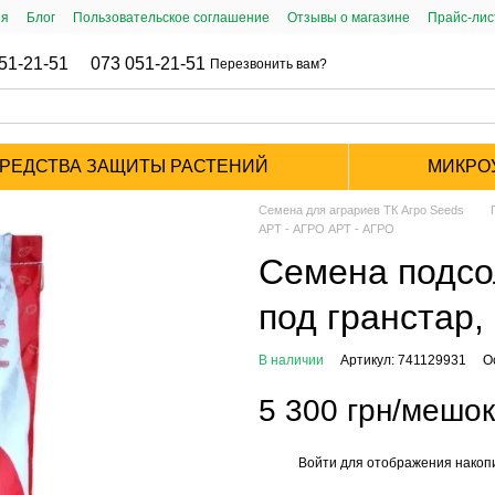
ия
Блог
Пользовательское соглашение
Отзывы о магазине
Прайс-ли
51-21-51
073 051-21-51
Перезвонить вам?
РЕДСТВА ЗАЩИТЫ РАСТЕНИЙ
МИКРО
Семена для аграриев ТК Агро Seeds
АРТ - АГРО АРТ - АГРО
Семена подсо
под гранстар,
В наличии
Артикул: 741129931
О
5 300 грн/мешок
Войти
для отображения накопи
%