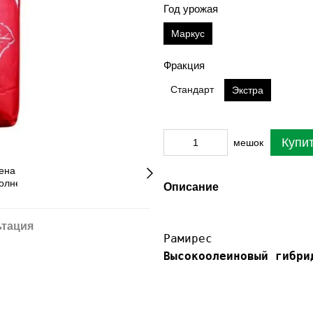
Год урожая
Маркус
Фракция
Стандарт
Экстра
Купи
мешок
Описание
ьтация
Высокоолеиновый гибри