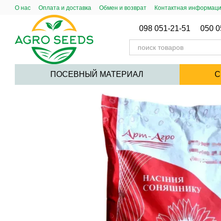
Перейти к основному контенту
О нас
Оплата и доставка
Обмен и возврат
Контактная информац
Публический Договор (Оферта)
098 051-21-51
050 0
ПОСЕВНЫЙ МАТЕРИАЛ
С