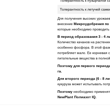
Толерантность к пузырчатой ​​с
Толерантность к летучей сажк
Для получения высоких урожае
внесение
Микроудобрения по 
которые необходимо проводить
В период образования 3 - 4 
Количество качанов на растении
особенно фосфора. В этой фазе
потребляет мало. Ее корневая 
питательные вещества в полной
Поэтому для первого периода 
га
.
Для второго периода (6 - 8 л
кукуруза может испытывать потр
Поэтому
необходимо применят
NewPlant Полиазот IQ
.