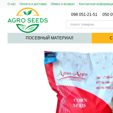
Перейти к основному контенту
О нас
Оплата и доставка
Обмен и возврат
Контактная информац
Публический Договор (Оферта)
098 051-21-51
050 0
ПОСЕВНЫЙ МАТЕРИАЛ
С