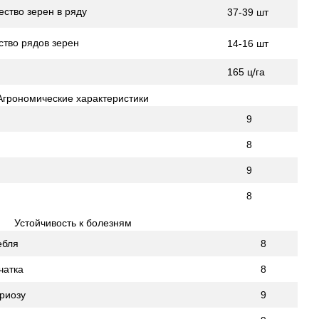
ство зерен в ряду
37-39 шт
тво рядов зерен
14-16 шт
165 ц/га
Агрономические характеристики
9
8
9
8
Устойчивость к болезням
ебля
8
чатка
8
риозу
9