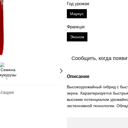
Год урожая
Маркус
Франкція
Эконом
Сообщить, когда появи
Описание
Высокоурожайный гибрид с быст
ьтация
зерна. Характеризуется быстры
высоким потенциалом урожайно
экстенсивной технологии. Обла