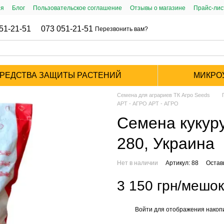
ия
Блог
Пользовательское соглашение
Отзывы о магазине
Прайс-ли
51-21-51
073 051-21-51
Перезвонить вам?
РЕДСТВА ЗАЩИТЫ РАСТЕНИЙ
МИКРО
Семена для аграриев ТК Агро Seeds
АРТ - АГРО АРТ - АГРО
Семена куку
280, Украина
Нет в наличии
Артикул: 88
Остав
3 150 грн/мешок
Войти
для отображения накопи
%