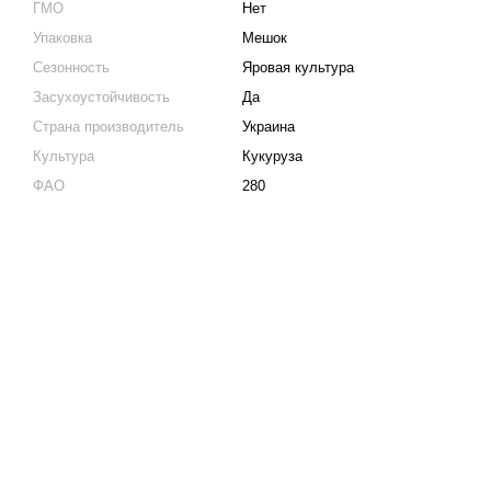
ГМО
Нет
Упаковка
Мешок
Сезонность
Яровая культура
Засухоустойчивость
Да
Страна производитель
Украина
Культура
Кукуруза
ФАО
280