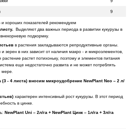
ажки
9
и
9
в и хороших показателей рекомендуем
листу.
Выделяют два важных периода в развитии кукурузы в
 внекорневую подкормку.
листьев
в растения закладываются репродуктивные органы.
 и зерен в них зависит от наличия макро - и микроэлементов,
 растение растет потихоньку, поэтому и элементов питания
система еще недостаточно развита и не может потреблять
 мере.
(3 - 4 листа) вносим микроудобрение NewPlant Neo – 2 л/
истьев)
характерен интенсивный рост кукурузы. В этот период
ебность в цинке.
ь:
NewPlant Uni – 2л/га + NewPlant Цинк – 1л/га + 3л/га